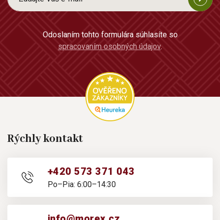
Odoslaním tohto formulára súhlasíte so
spracovaním osobných údajov
.
Rýchly kontakt
+420 573 371 043
Po–Pia: 6:00–14:30
info@morex.cz