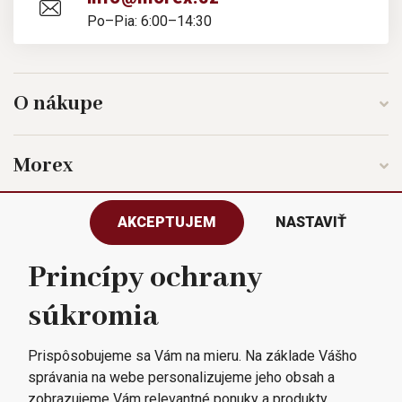
Po–Pia: 6:00–14:30
O nákupe
Morex
AKCEPTUJEM
NASTAVIŤ
Sledujte nás
Princípy ochrany
súkromia
Všetky práva vyhradené © 2023
Morex, spol. s r.o.
Prispôsobujeme sa Vám na mieru. Na základe Vášho
správania na webe personalizujeme jeho obsah a
zobrazujeme Vám relevantné ponuky a produkty.