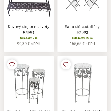
Kovový stojan na kvety
Sada stôl a stoličky
K3684
K3683
Skladom: 6 ks
Skladom: > 20 ks
99,39 €
165,65 €
s DPH
s DPH