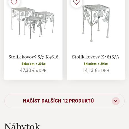
Stolík kovový S/3 K4616
Stolík kovový K4616/A
Skladom: > 20 ks
Skladom: > 20 ks
47,30 €
14,13 €
s DPH
s DPH
NAČÍST DALŠÍCH 12 PRODUKTŮ
Nábytok