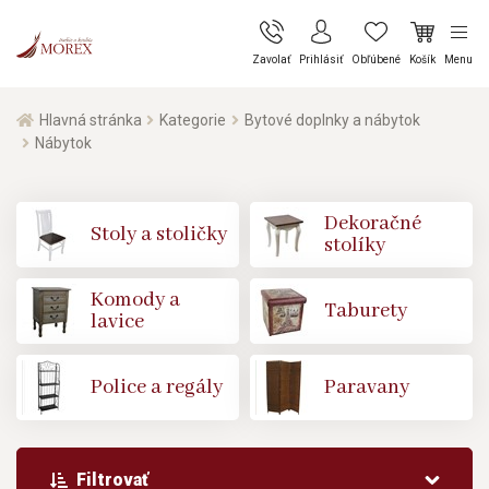
Zavolať
Prihlásiť
Obľúbené
Košík
Menu
Hlavná stránka
Kategorie
Bytové doplnky a nábytok
Nábytok
Dekoračné
Stoly a stoličky
stolíky
Komody a
Taburety
lavice
Police a regály
Paravany
Filtrovať