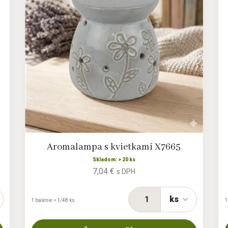
Aromalampa s kvietkami X7665
Skladom: > 20 ks
7,04 €
s DPH
ks
1 balenie = 1/48 ks
1