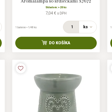
Aromalampa so srdiečkami X7672
Skladom: > 20 ks
7,04 €
s DPH
ks
1 balenie = 1/48 ks
1
DO KOŠÍKA