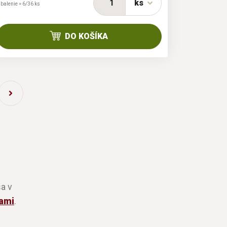
ks
 balenie = 6/36 ks
DO KOŠÍKA
a v
ami
.