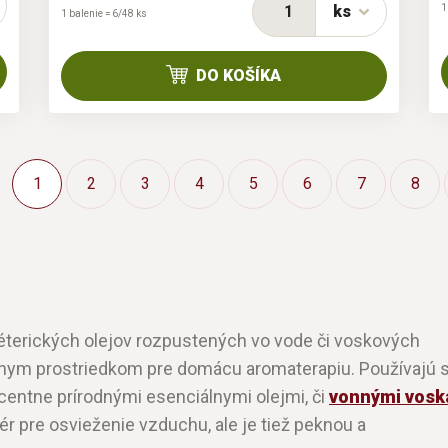
ks
1
1 balenie = 6/48 ks
DO KOŠÍKA
1
2
3
4
5
6
7
8
terických olejov rozpustených vo vode či voskových
nym prostriedkom pre domácu aromaterapiu. Používajú s
centne prírodnými esenciálnymi olejmi, či
vonnými vosk
r pre osvieženie vzduchu, ale je tiež peknou a