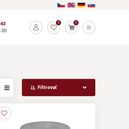
0
0
043
:30
Filtrovať