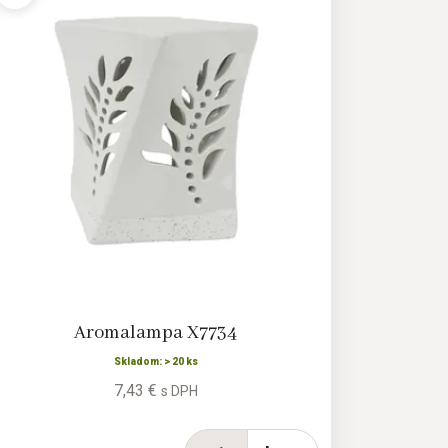
Aromalampa X7734
Skladom: > 20 ks
7,43 €
s DPH