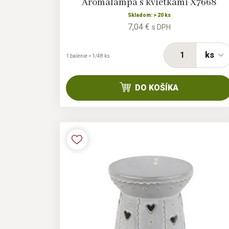
Aromalampa s kvietkami X7668
Skladom: > 20 ks
7,04 €
s DPH
ks
1 balenie = 1/48 ks
DO KOŠÍKA