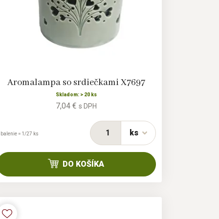
Aromalampa so srdiečkami X7697
Skladom: > 20 ks
7,04 €
s DPH
ks
 balenie = 1/27 ks
DO KOŠÍKA