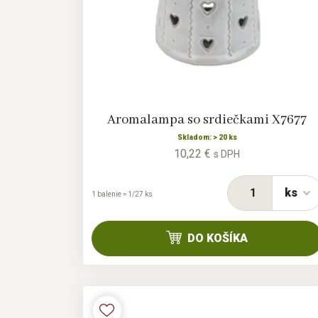
Aromalampa so srdiečkami X7677
Skladom: > 20 ks
10,22 €
s DPH
ks
1 balenie = 1/27 ks
DO KOŠÍKA