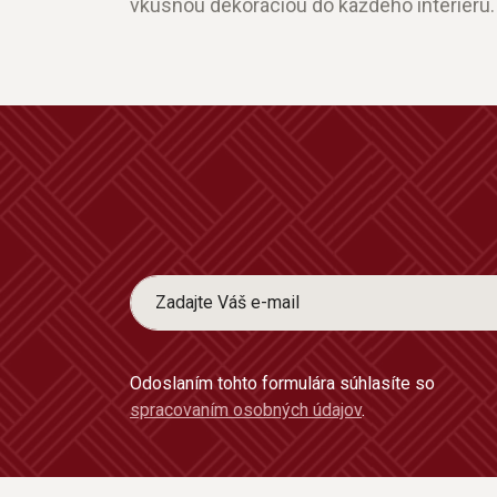
vkusnou dekoráciou do každého interiéru.
Odoslaním tohto formulára súhlasíte so
spracovaním osobných údajov
.