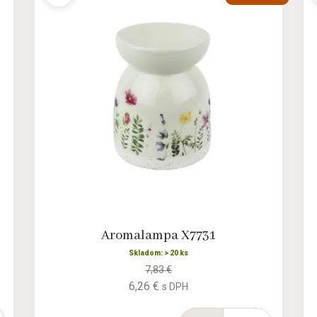
Aromalampa X7731
Skladom: > 20 ks
7,83 €
6,26 €
s DPH