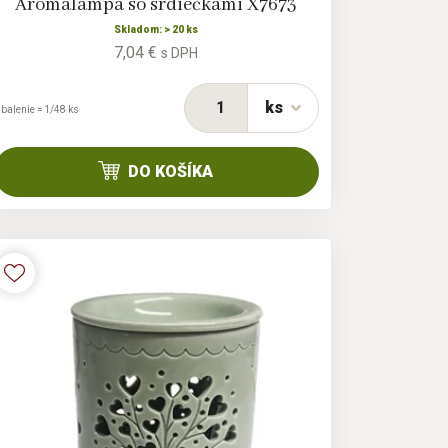
Aromalampa so srdiečkami X7673
Skladom: > 20 ks
7,04 €
s DPH
ks
 balenie = 1/48 ks
DO KOŠÍKA