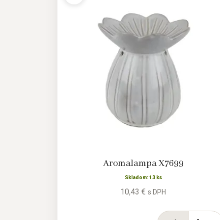
Aromalampa X7699
Skladom: 13 ks
10,43 €
s DPH