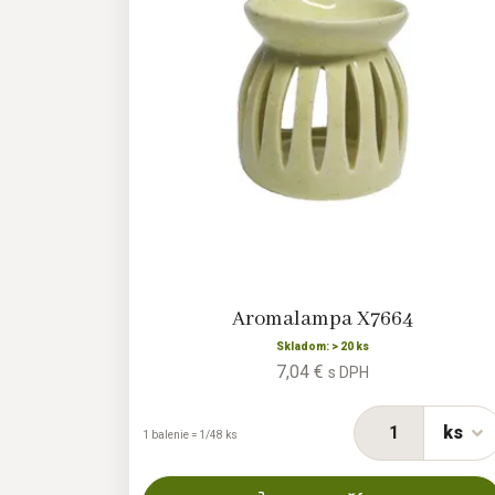
Aromalampa X7664
Skladom: > 20 ks
7,04 €
s DPH
ks
1 balenie = 1/48 ks