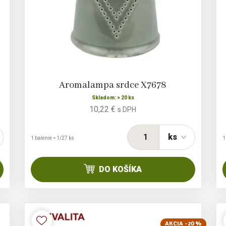
Aromalampa srdce X7678
Skladom: > 20 ks
10,22 €
s DPH
ks
1 balenie = 1/27 ks
1
DO KOŠÍKA
AKCIA -20 %