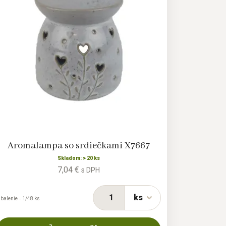
Aromalampa so srdiečkami X7667
Skladom: > 20 ks
7,04 €
s DPH
ks
 balenie = 1/48 ks