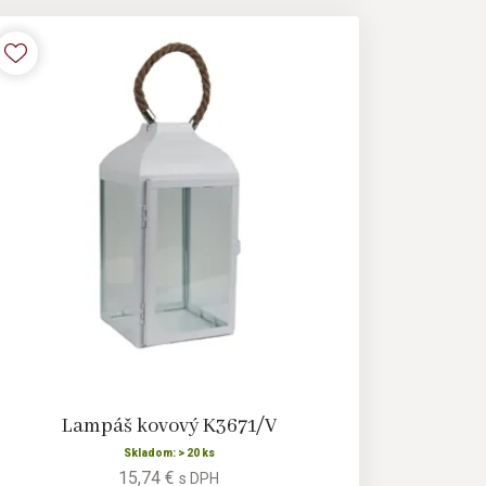
Lampáš kovový K3671/V
Skladom: > 20 ks
15,74 €
s DPH