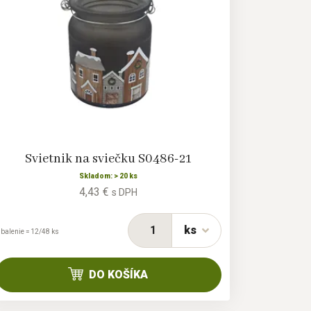
Svietnik na sviečku S0486-21
Skladom: > 20 ks
4,43 €
s DPH
ks
 balenie = 12/48 ks
DO KOŠÍKA