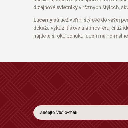
dizajnové
svietniky
v rôznych štýloch, skv
Lucerny
sú tiež veľmi štýlové do vašej p
dokážu vykúzliť skvelú atmosféru, či už id
nájdete širokú ponuku lucern na normálne 