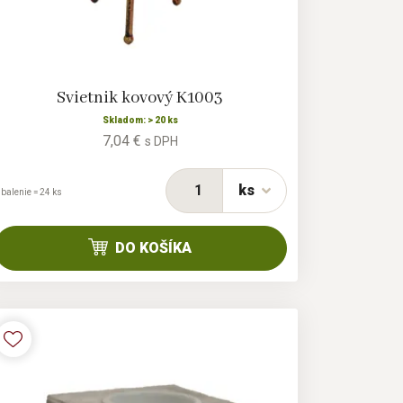
Svietnik kovový K1003
Skladom: > 20 ks
7,04 €
s DPH
ks
 balenie = 24 ks
DO KOŠÍKA