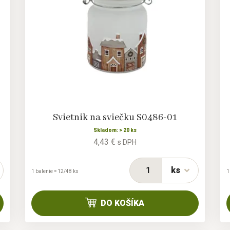
Svietnik na sviečku S0486-01
Skladom: > 20 ks
4,43 €
s DPH
ks
1 balenie = 12/48 ks
1
DO KOŠÍKA