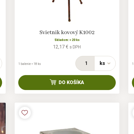
Svietnik kovový K1002
Skladom: > 20 ks
12,17 €
s DPH
ks
1 balenie = 18 ks
1
DO KOŠÍKA