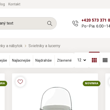
log
Kontakt
+420 573 371 
Po–Pia: 6:00–14
nky a nábytok
Svietniky a lucerny
12
ejšie
Najlacnejšie
Najdrahšie
Zľavnené
NKA
NOVINKA