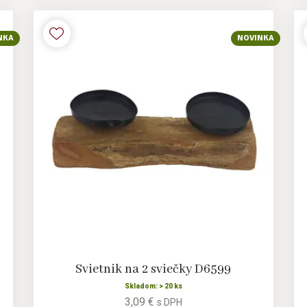
NKA
NOVINKA
Svietnik na 2 sviečky D6599
Skladom: > 20 ks
3,09 €
s DPH