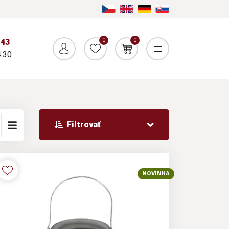
0
0
043
:30
Filtrovať
NOVINKA