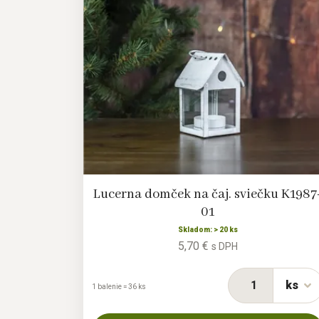
Lucerna domček na čaj. sviečku K1987
01
Skladom: > 20 ks
5,70 €
s DPH
ks
1 balenie = 36 ks