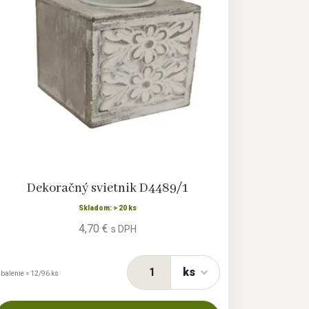
Dekoračný svietnik D4489/1
Skladom: > 20 ks
4,70 €
s DPH
ks
 balenie = 12/96 ks