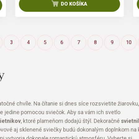
DO KOŠÍKA
3
4
5
6
7
8
9
10
y
točné chvíle. Na čítanie si dnes síce rozsvietite žiarovku,
te jedine pomocou sviečok. Aby sa vám ich svetlo
ietnikov
, ktoré plameňom dodajú štýl. Dekoračné
svietni
 kovové aj sklenené sviečky budú dokonalým doplnkom na
ami vytvoria dokonale romantickú atmosféru. Vyberte si