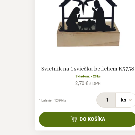
Svietnik na 1 sviečku betlehem K3758
Skladom: > 20 ks
2,70 €
s DPH
ks
1 balenie = 12/96 ks
DO KOŠÍKA