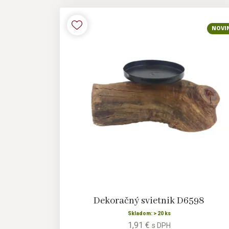
NOVI
Dekoračný svietnik D6598
Skladom: > 20 ks
1,91 €
s DPH