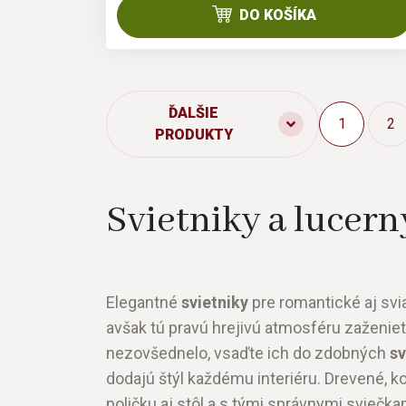
DO KOŠÍKA
ĎALŠIE
1
2
PRODUKTY
Svietniky a lucern
Elegantné
svietniky
pre romantické aj svia
avšak tú pravú hrejivú atmosféru zaženie
nezovšednelo, vsaďte ich do zdobných
sv
dodajú štýl každému interiéru. Drevené,
poličku aj stôl a s tými správnymi sviečk