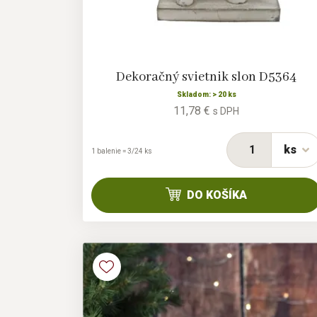
Dekoračný svietnik slon D5364
Skladom: > 20 ks
11,78 €
s DPH
ks
1 balenie = 3/24 ks
DO KOŠÍKA