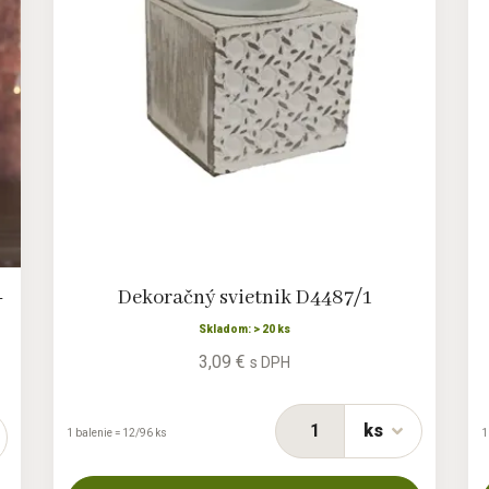
-
Dekoračný svietnik D4487/1
Skladom: > 20 ks
3,09 €
s DPH
ks
1 balenie = 12/96 ks
1