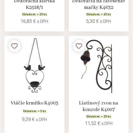
Dekoračná klietka
Dekorácia na zavesenie
K2518/1
mačky K4632
Skladom: > 20 ks
Skladom: > 20 ks
16,83 €
5,30 €
s DPH
s DPH
Vtáčie krmítko K4003
Liatinový zvon na
konzole K4007
Skladom: > 5 ks
Skladom: > 20 ks
9,39 €
s DPH
11,52 €
s DPH