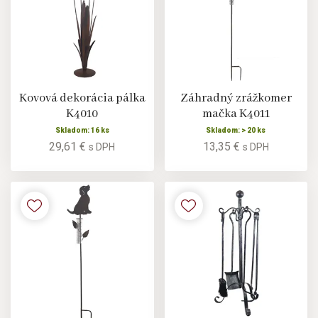
Kovová dekorácia pálka
Záhradný zrážkomer
K4010
mačka K4011
Skladom: 16 ks
Skladom: > 20 ks
29,61 €
13,35 €
s DPH
s DPH