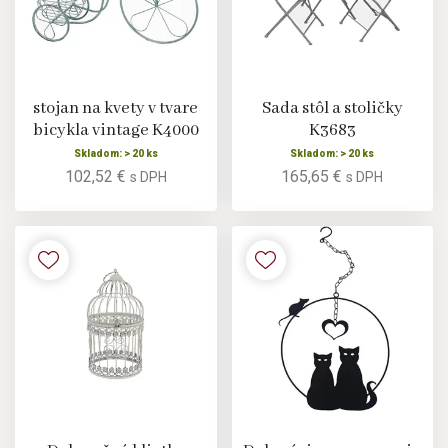
stojan na kvety v tvare
Sada stôl a stoličky
bicykla vintage K4000
K3683
Skladom: > 20 ks
Skladom: > 20 ks
102,52 €
165,65 €
s DPH
s DPH