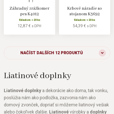
Záhradný zrážkomer
Krbové náradie so
pes K4012
stojanom K3692
Skladom: > 20 ks
Skladom: > 20 ks
12,87 €
54,39 €
s DPH
s DPH
NAČÍST DALŠÍCH 12 PRODUKTŮ
Liatinové doplnky
Liatinové doplnky
a dekorácie ako doma, tak vonku,
poslúžia nám ako podložka, zazvonia nám ako
domový zvonček, dopriať si môžeme liatinový vešiak
alebo čokoľvek ďalšie.
Liatinové
výrobky a
doplnky