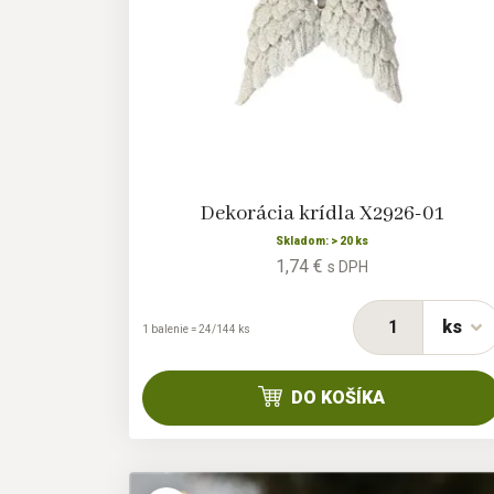
Dekorácia krídla X2926-01
Skladom: > 20 ks
1,74 €
s DPH
ks
1 balenie = 24/144 ks
DO KOŠÍKA