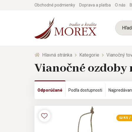
Obchodné podmienky
Doprava a platba
O nás
B
Hlavná stránka
Kategorie
Vianočný tov
Vianočné ozdoby n
Odporúčané
Podľa dostupnosti
Najpredávan
12 KS /