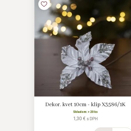
Dekor. kvet 10cm - klip X3586/1K
Skladom: > 20 ks
1,30 €
s DPH