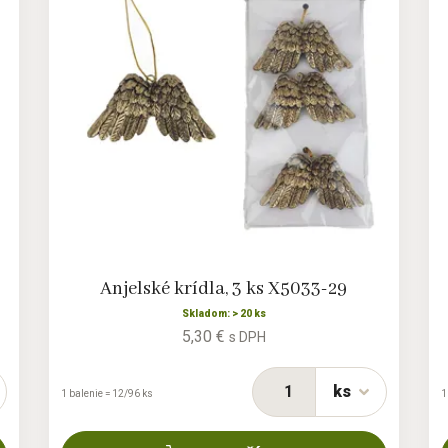
Anjelské krídla, 3 ks X5033-29
Skladom: > 20 ks
5,30 €
s DPH
ks
1 balenie = 12/96 ks
1