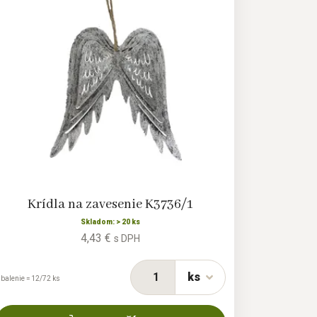
Krídla na zavesenie K3736/1
Skladom: > 20 ks
4,43 €
s DPH
ks
 balenie = 12/72 ks