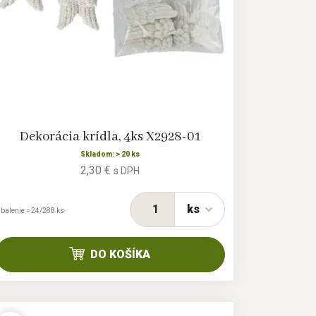
Dekorácia krídla, 4ks X2928-01
Skladom: > 20 ks
2,30 €
s DPH
ks
 balenie = 24/288 ks
DO KOŠÍKA