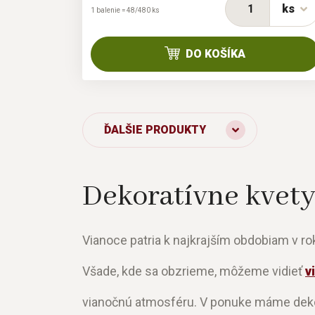
ks
1 balenie = 48/480 ks
DO KOŠÍKA
ĎALŠIE PRODUKTY
Dekoratívne kvety,
Vianoce patria k najkrajším obdobiam v r
Všade, kde sa obzrieme, môžeme vidieť
v
vianočnú atmosféru. V ponuke máme dekora