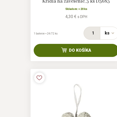
Krídla na zavesenie, 3 ks D5683
Skladom: > 20 ks
4,30 €
s DPH
ks
1 balenie = 24/72 ks
DO KOŠÍKA