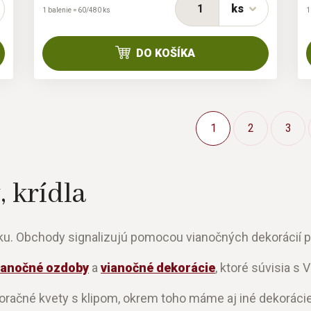
ks
1 balenie = 60/480 ks
1
DO KOŠÍKA
1
2
3
 krídla
oku. Obchody signalizujú pomocou vianočných dekorácií p
ianočné ozdoby
a
vianočné dekorácie
, ktoré súvisia s
čné kvety s klipom, okrem toho máme aj iné dekorácie a