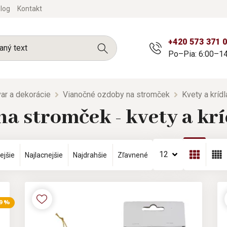
log
Kontakt
+420 573 371 
Po–Pia: 6:00–14
ar a dekorácie
Vianočné ozdoby na stromček
Kvety a krídl
a stromček - kvety a krí
12
ejšie
Najlacnejšie
Najdrahšie
Zľavnené
 9 %