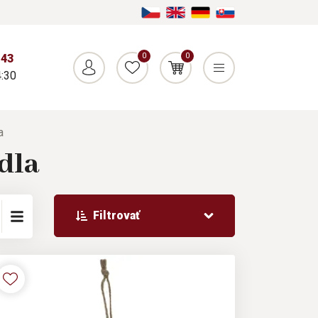
0
0
043
:30
a
dla
Filtrovať