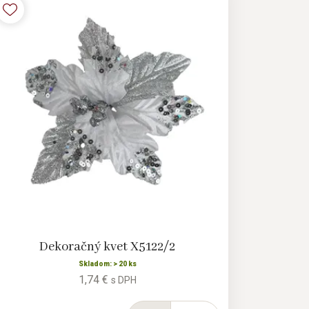
Dekoračný kvet X5122/2
Skladom: > 20 ks
1,74 €
s DPH