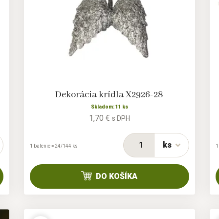
Dekorácia krídla X2926-28
Skladom: 11 ks
1,70 €
s DPH
ks
1 balenie = 24/144 ks
1
DO KOŠÍKA