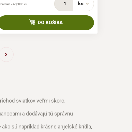
ks
 balenie = 60/480 ks
DO KOŠÍKA
ríchod sviatkov veľmi skoro.
 Vianocami a dodávajú tú správnu
ko sú napríklad krásne anjelské krídla,