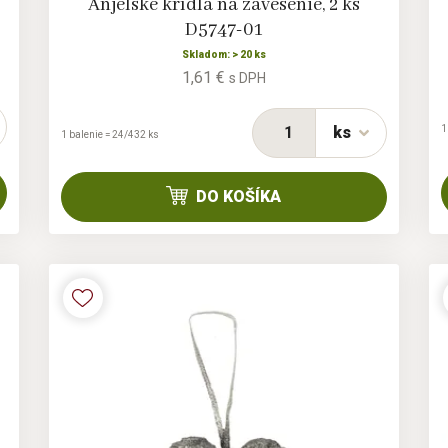
Anjelské krídla na zavesenie, 2 ks
D5747-01
Skladom: > 20 ks
1,61 €
s DPH
1
ks
1 balenie = 24/432 ks
DO KOŠÍKA