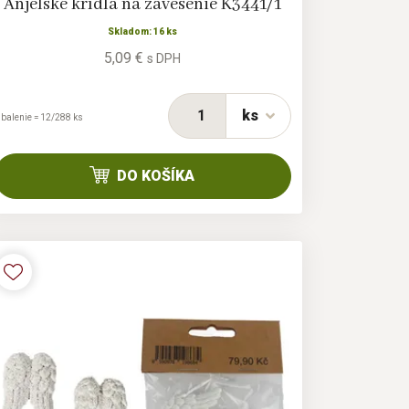
Anjelské krídla na zavesenie K3441/1
Skladom: 16 ks
5,09 €
s DPH
ks
 balenie = 12/288 ks
DO KOŠÍKA