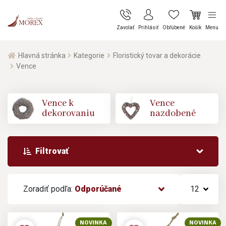
Zavolať
Prihlásiť
Obľúbené
Košík
Menu
Hlavná stránka
Kategorie
Floristický tovar a dekorácie
Vence
Vence k
Vence
dekorovaniu
nazdobené
Filtrovať
Zoradiť podľa:
Odporúčané
12
NOVINKA
NOVINKA