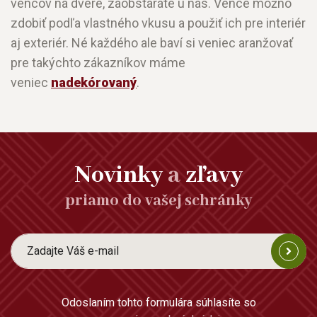
vencov na dvere, zaobstaráte u nás. Vence možno
zdobiť podľa vlastného vkusu a použiť ich pre interiér
aj exteriér. Né každého ale baví si veniec aranžovať
pre takýchto zákazníkov máme
veniec
nadekórovaný
.
Novinky
a
zľavy
priamo do vašej schránky
Odoslaním tohto formulára súhlasíte so