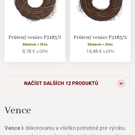
Prútený veniec P2183/1
Prútený veniec P2183/2
Skladom: > 20 ks
Skladom: > 20 ks
8,78 €
14,48 €
s DPH
s DPH
NAČÍST DALŠÍCH 12 PRODUKTŮ
Vence
Vence
k dekorovaniu a všetko potrebné pre výrobu