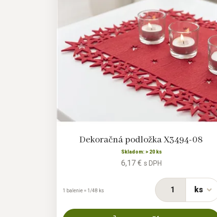
Dekoračná podložka X3494-08
Skladom: > 20 ks
6,17 €
s DPH
ks
1 balenie = 1/48 ks