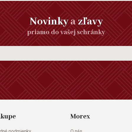
Novinky
a
zľavy
priamo do vašej schránky
ákupe
Morex
dné podmienky
O nás