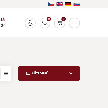
0
0
043
:30
Filtrovať