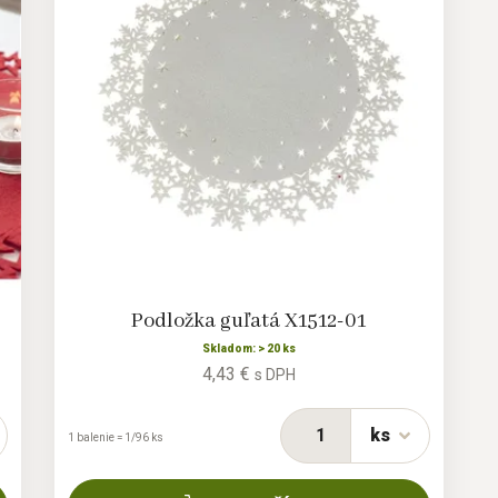
Podložka guľatá X1512-01
Skladom: > 20 ks
4,43 €
s DPH
ks
1 balenie = 1/96 ks