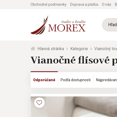
Obchodné podmienky
Doprava a platba
O nás
B
Hlavná stránka
Kategorie
Vianočný tov
Vianočné flísové 
Odporúčané
Podľa dostupnosti
Najpredávan