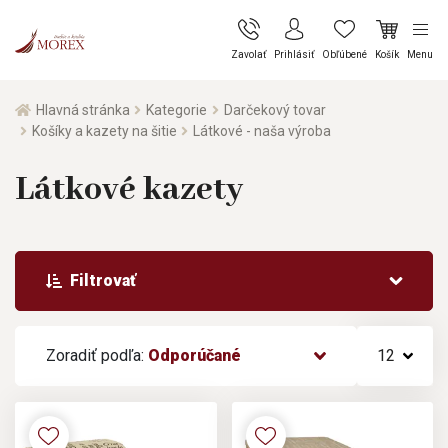
Zavolať
Prihlásiť
Obľúbené
Košík
Menu
Hlavná stránka
Kategorie
Darčekový tovar
Košíky a kazety na šitie
Látkové - naša výroba
Látkové kazety
Filtrovať
Zoradiť podľa:
Odporúčané
12