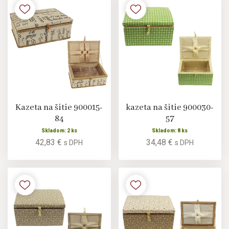
Kazeta na šitie 900015-
kazeta na šitie 900030-
84
57
Skladom: 2 ks
Skladom: 8 ks
42,83 €
34,48 €
s DPH
s DPH