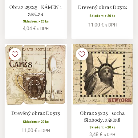
Obraz 25x25 - KÁMEN 1
Drevený obraz D0312
355134
Skladom: > 20 ks
Skladom: > 20 ks
11,00 €
s DPH
4,04 €
s DPH
Drevěný obraz D0313
Obraz 25x25 - socha
Slobody, 355058
Skladom: > 20 ks
Skladom: > 20 ks
11,00 €
s DPH
3,48 €
s DPH