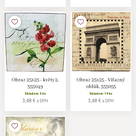
Obraz 25x25 - květy2,
Obraz 25x25 - Víťazný
355049
oblúk, 355055
Skladom: 5 ks
Skladom: 19 ks
3,48 €
3,48 €
s DPH
s DPH