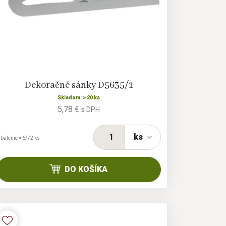
Dekoračné sánky D5635/1
Skladom: > 20 ks
5,78 €
s DPH
ks
 balenie = 6/72 ks
DO KOŠÍKA