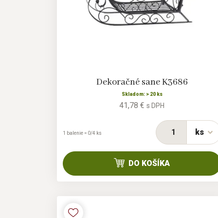
Dekoračné sane K3686
Skladom: > 20 ks
41,78 €
s DPH
ks
1 balenie = 0/4 ks
DO KOŠÍKA