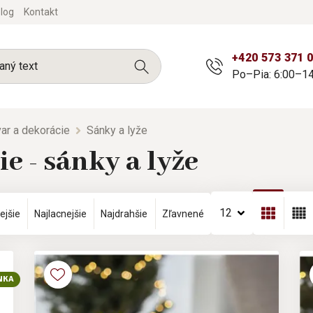
log
Kontakt
+420 573 371 
Po–Pia: 6:00–14
ar a dekorácie
Sánky a lyže
e - sánky a lyže
12
ejšie
Najlacnejšie
Najdrahšie
Zľavnené
NKA