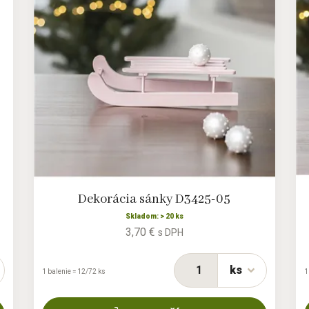
Dekorácia sánky D3425-05
Skladom: > 20 ks
3,70 €
s DPH
ks
1 balenie = 12/72 ks
1