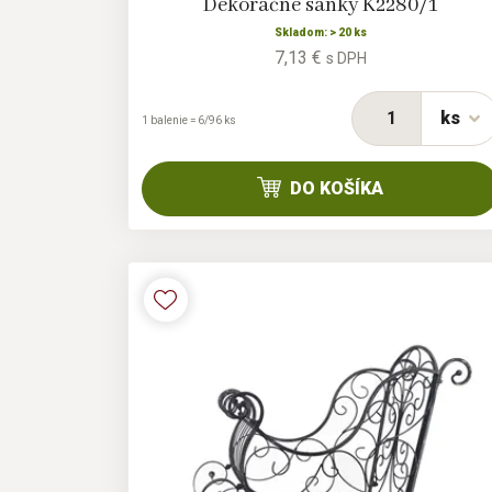
Dekoračné sánky K2280/1
Skladom: > 20 ks
7,13 €
s DPH
ks
1 balenie = 6/96 ks
DO KOŠÍKA