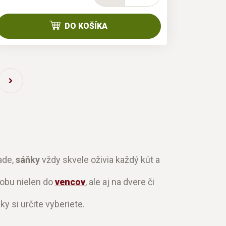
DO KOŠÍKA
ade,
sáňky
vždy skvele oživia každý kút a
dobu nielen do
vencov
, ale aj na dvere či
ky si určite vyberiete.