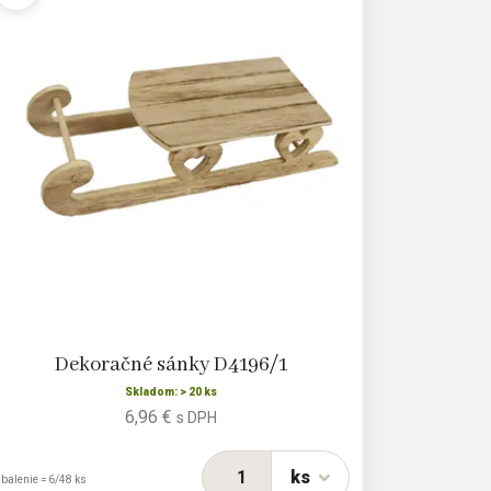
Dekoračné sánky D4196/1
Skladom: > 20 ks
6,96 €
s DPH
ks
 balenie = 6/48 ks