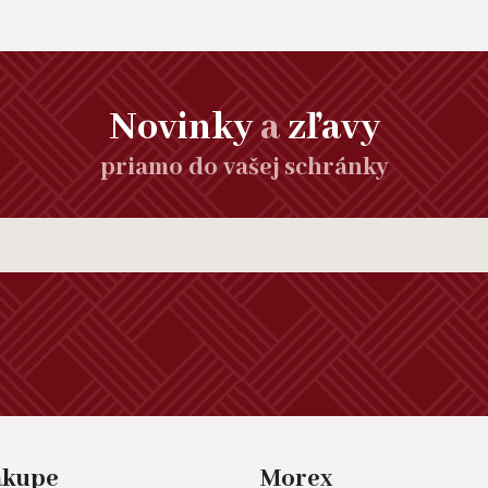
Novinky
a
zľavy
priamo do vašej schránky
ákupe
Morex