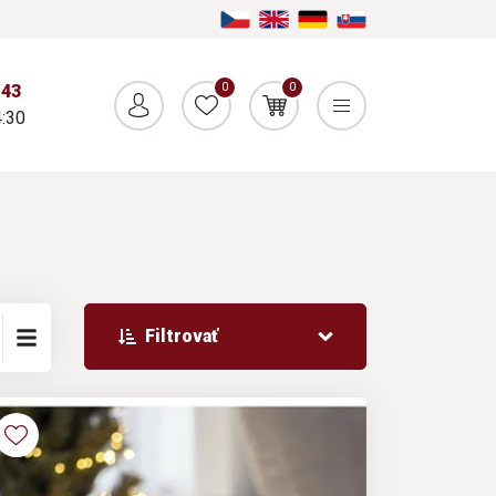
0
0
043
:30
Filtrovať