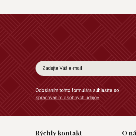
Odoslaním tohto formulára súhlasíte so
spracovaním osobných údajov
.
Rýchly kontakt
O n