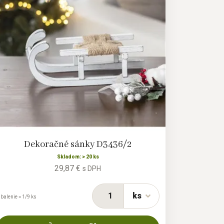
Dekoračné sánky D3436/2
Skladom: > 20 ks
29,87 €
s DPH
ks
 balenie = 1/9 ks