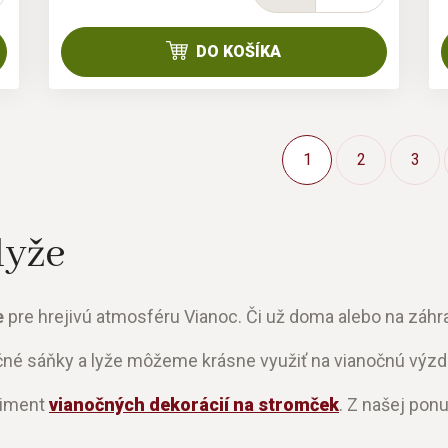
DO KOŠÍKA
1
2
3
lyže
e
pre hrejivú atmosféru Vianoc. Či už doma alebo na záhr
čné sáňky a lyže môžeme krásne využiť na vianočnú výz
timent
vianočných dekorácií na stromček
. Z našej ponu