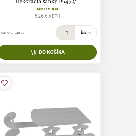
Dekorácia sánky D6452/1
Skladom: 8 ks
6,26 €
s DPH
ks
 balenie = 6/48 ks
DO KOŠÍKA