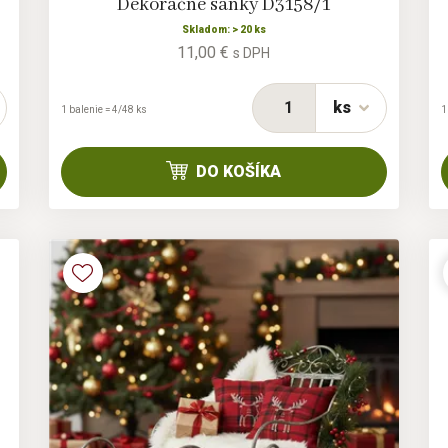
Dekoračné sánky D3158/1
Skladom: > 20 ks
11,00 €
s DPH
ks
1 balenie = 4/48 ks
1
DO KOŠÍKA