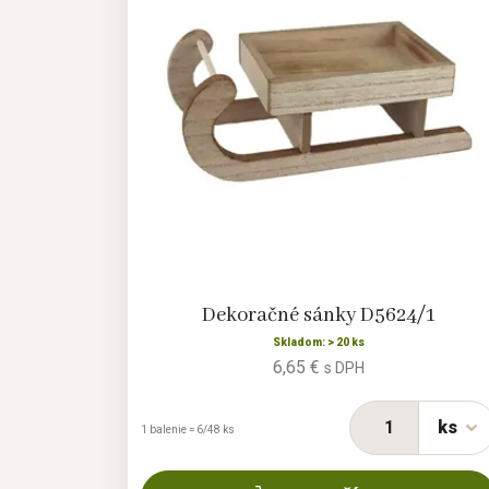
Dekoračné sánky D5624/1
Skladom: > 20 ks
6,65 €
s DPH
ks
1 balenie = 6/48 ks