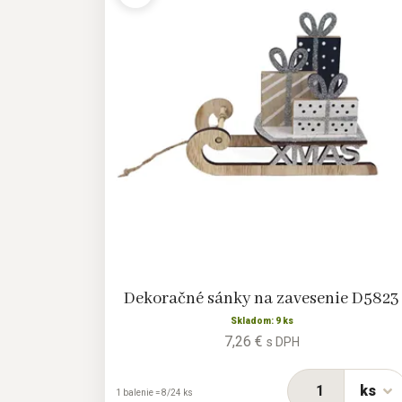
Dekoračné sánky na zavesenie D5823
Skladom: 9 ks
7,26 €
s DPH
ks
1 balenie = 8/24 ks