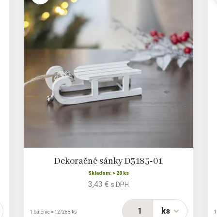
Dekoračné sánky D3185-01
Skladom: > 20 ks
3,43 €
s DPH
ks
1 balenie = 12/288 ks
1