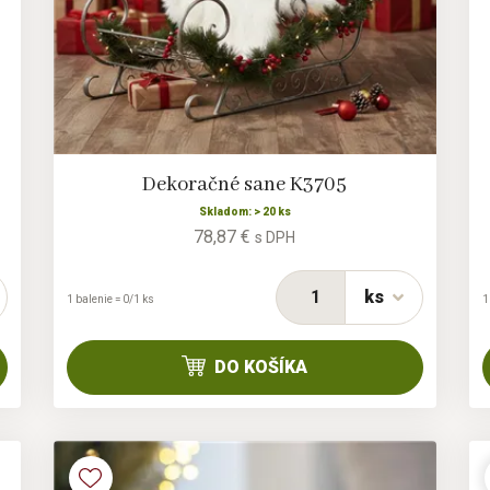
Dekoračné sane K3705
Skladom: > 20 ks
78,87 €
s DPH
ks
1 balenie = 0/1 ks
1
DO KOŠÍKA