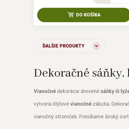
DO KOŠÍKA
ĎALŠIE PRODUKTY
Dekoračné sáňky, 
Vianočné
dekorácie drevené
sáňky či lyž
vytvoria štýlové
vianočné
zákutia. Dekora
vianočný stromček. Ponúkame široký sor