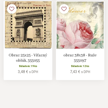
Obraz 25x25 - Víťazný
obraz 38x38 - Ruže
oblúk, 355055
355097
Skladom: 19 ks
Skladom: 12 ks
3,48 €
7,43 €
s DPH
s DPH