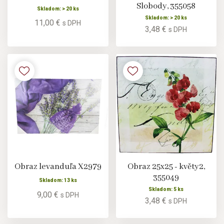
Slobody, 355058
Skladom: > 20 ks
Skladom: > 20 ks
11,00 €
s DPH
3,48 €
s DPH
Obraz levanduľa X2979
Obraz 25x25 - květy2,
355049
Skladom: 13 ks
Skladom: 5 ks
9,00 €
s DPH
3,48 €
s DPH