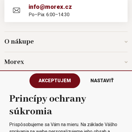
info@morex.cz
Po–Pia: 6:00–14:30
O nákupe
Morex
AKCEPTUJEM
NASTAVIŤ
Sledujte nás
Princípy ochrany
súkromia
Všetky práva vyhradené © 2023
Morex, spol. s r.o.
Prispôsobujeme sa Vám na mieru. Na základe Vášho
správania na webe personalizujeme jeho obsah a