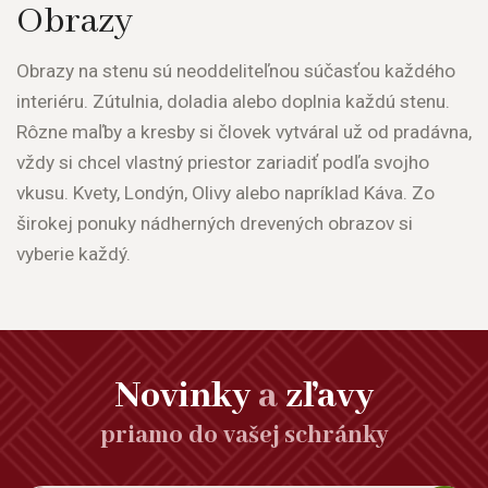
Obrazy
Obrazy
na
stenu
sú neoddeliteľnou
súčasťou každého
interiéru.
Zútulnia,
doladia alebo doplnia
každú
stenu.
Rôzne
maľby
a
kresby
si
človek
vytváral
už
od
pradávna,
vždy
si
chcel
vlastný priestor
zariadiť
podľa svojho
vkusu.
Kvety,
Londýn,
Olivy
alebo napríklad
Káva.
Zo
širokej ponuky
nádherných
drevených
obrazov
si
vyberie
každý.
Novinky
a
zľavy
priamo do vašej schránky