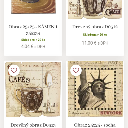
Obraz 25x25 - KÁMEN 1
Drevený obraz D0312
355134
Skladom: > 20 ks
Skladom: > 20 ks
11,00 €
s DPH
4,04 €
s DPH
Drevěný obraz D0313
Obraz 25x25 - socha