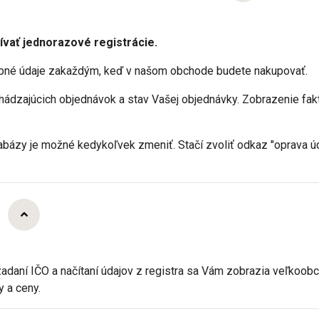
ívať jednorazové registrácie.
obné údaje zakaždým, keď v našom obchode budete nakupovať.
ádzajúcich objednávok a stav Vašej objednávky. Zobrazenie fakt
abázy je možné kedykoľvek zmeniť. Stačí zvoliť odkaz "oprava ú
d
 zadaní IČO a načítaní údajov z registra sa Vám zobrazia veľkoo
y a ceny.