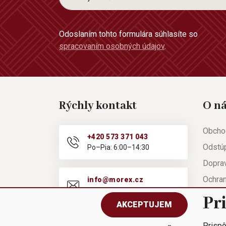
Odoslaním tohto formulára súhlasíte so
spracovaním osobných údajov
.
Rýchly kontakt
O n
Obcho
+420 573 371 043
Odstú
Po–Pia: 6:00–14:30
Doprav
Ochra
info@morex.cz
Po–Pia: 6:00–14:30
Nápov
Pr
AKCEPTUJEM
Reklam
Prispô