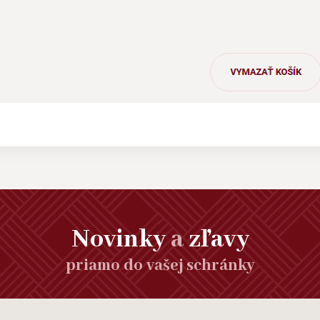
Novinky
a
zľavy
priamo do vašej schránky