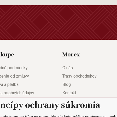
ákupe
Morex
dné podmienky
O nás
penie od zmluvy
Trasy obchodníkov
a a platba
Blog
na osobných údajov
Kontakt
eda
Nastavenie súkromia
incípy ochrany súkromia
ačný list
sobujeme sa Vám na mieru. Na základe Vášho správania na web