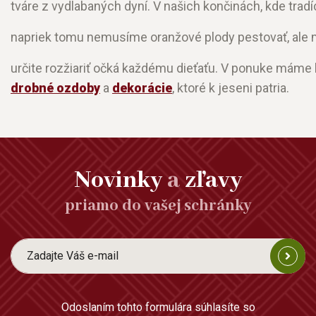
tváre z vydlabaných dyní. V našich končinách, kde trad
napriek tomu nemusíme oranžové plody pestovať, ale 
určite rozžiariť očká každému dieťaťu. V ponuke máme 
drobné ozdoby
a
dekorácie
, ktoré k jeseni patria.
Novinky
a
zľavy
priamo do vašej schránky
Odoslaním tohto formulára súhlasíte so