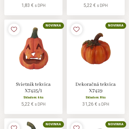
1,83 €
5,22 €
s DPH
s DPH
NOVINKA
NOVINKA
Svietnik tekvica
Dekoračná tekvica
X7425/1
X7429
Skladom: 6 ks
Skladom: 8 ks
5,22 €
31,26 €
s DPH
s DPH
NOVINKA
NOVINKA