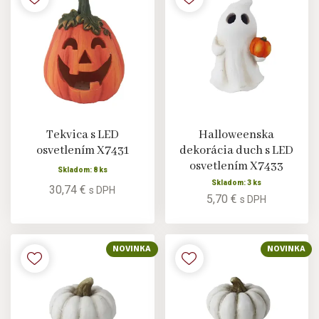
Tekvica s LED
Halloweenska
osvetlením X7431
dekorácia duch s LED
osvetlením X7433
Skladom: 8 ks
Skladom: 3 ks
30,74 €
s DPH
5,70 €
s DPH
NOVINKA
NOVINKA