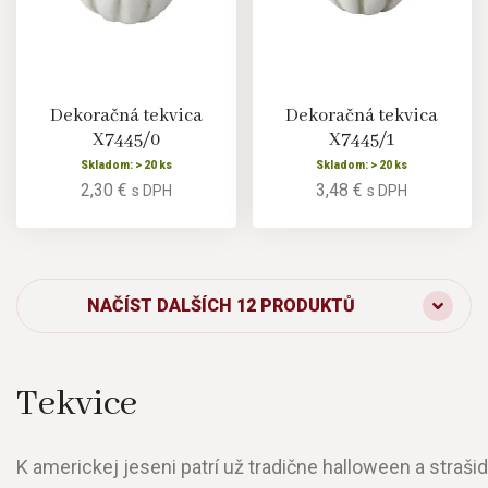
Dekoračná tekvica
Dekoračná tekvica
X7445/0
X7445/1
Skladom: > 20 ks
Skladom: > 20 ks
2,30 €
3,48 €
s DPH
s DPH
NAČÍST DALŠÍCH 12 PRODUKTŮ
Tekvice
K americkej jeseni patrí už tradične halloween a straši