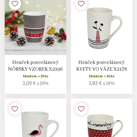
Hrnček porcelánový
Hrnček porcelánový
NÓRSKY VZOREK X2196
KVETY VO VÁZE X2176
Skladom: > 20 ks
Skladom: > 20 ks
3,09 €
3,83 €
s DPH
s DPH