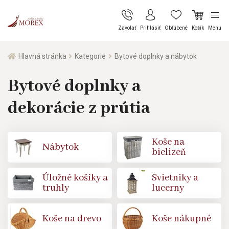
Zavolať
Prihlásiť
Obľúbené
Košík
Menu
Hlavná stránka
Kategorie
Bytové doplnky a nábytok
Bytové doplnky a
dekorácie z prútia
Koše na
Nábytok
bielizeň
Úložné košíky a
Svietniky a
truhly
lucerny
Koše na drevo
Koše nákupné