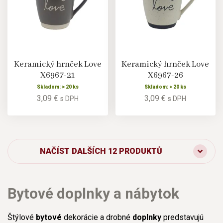
Keramický hrnček Love
Keramický hrnček Love
X6967-21
X6967-26
Skladom: > 20 ks
Skladom: > 20 ks
3,09 €
3,09 €
s DPH
s DPH
NAČÍST DALŠÍCH 12 PRODUKTŮ
Bytové doplnky a nábytok
Štýlové
bytové
dekorácie a drobné
doplnky
predstavujú