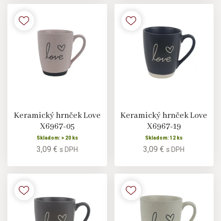
Keramický hrnček Love
Keramický hrnček Love
X6967-05
X6967-19
Skladom: > 20 ks
Skladom: 12 ks
3,09 €
3,09 €
s DPH
s DPH