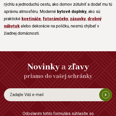
rýchlu a jednoduchú cestu, ako domov zútulniť a dodať mu tú
správnu atmosféru. Moderné
bytové doplnky
, ako sú
praktické
kvetináče
,
fotorámčeky
,
zásuvky
,
drobný
nábytok
alebo dekorácie na poličku, nesmú chýbať v
žiadnej domácnosti.
Novinky
a
zľavy
priamo do vašej schránky
Odoslaním tohto formulára súhlasíte so