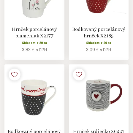
Hrnček porcelánový
Bodkovaný porcelánový
plameniak X2177
hrnček X2185
Skladom: > 20 ks
Skladom: > 20 ks
3,83 €
3,09 €
s DPH
s DPH
Bodkovaný porcelánový
Hrnček srdiečko X6421