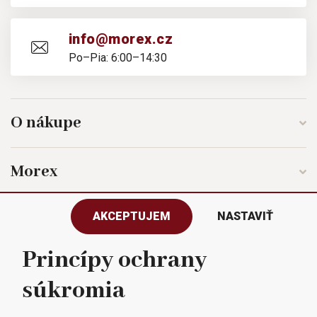
info@morex.cz
Po–Pia: 6:00–14:30
O nákupe
Morex
AKCEPTUJEM
NASTAVIŤ
Sledujte nás
Princípy ochrany
súkromia
Všetky práva vyhradené © 2023
Morex, spol. s r.o.