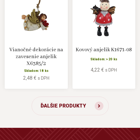
Vianočné dekorácie na
Kovový anjelik K1671-08
zavesenie anjelik
Skladom: > 20 ks
X6385/2
4,22 €
s DPH
Skladom: 18 ks
2,48 €
s DPH
ĎALŠIE PRODUKTY