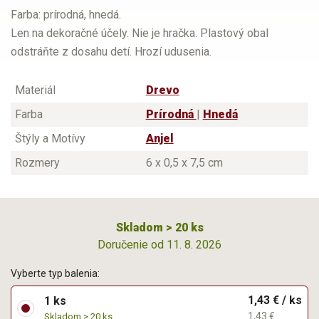
Farba: prírodná, hnedá.
Len na dekoračné účely. Nie je hračka. Plastový obal
odstráňte z dosahu detí. Hrozí udusenia.
Materiál
Drevo
Farba
Prírodná
|
Hnedá
Štýly a Motívy
Anjel
Rozmery
6 x 0,5 x 7,5 cm
Skladom > 20 ks
Doručenie od 11. 8. 2026
Vyberte typ balenia:
1,43 € / ks
1 ks
1,43 €
Skladom > 20 ks