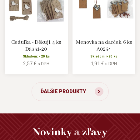
Ceduľka - Děkuji, 4 ks
Menovka na darček, 6 ks
D5331-20
A0254
Skladom: > 20 ks
Skladom: > 20 ks
2,57 €
1,91 €
s DPH
s DPH
ĎALŠIE PRODUKTY
Novinky
a
zľavy