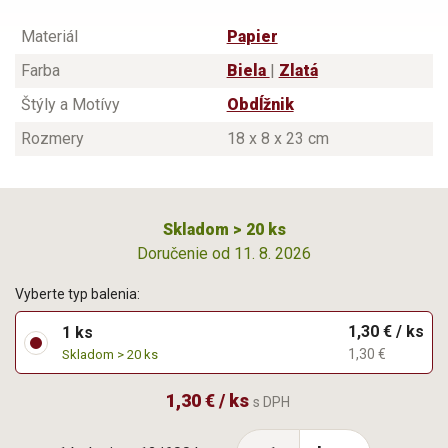
Materiál
Papier
Farba
Biela
|
Zlatá
Štýly a Motívy
Obdĺžnik
Rozmery
18 x 8 x 23 cm
Skladom > 20 ks
Doručenie od 11. 8. 2026
Vyberte typ balenia:
1,30 € / ks
1 ks
1,30 €
Skladom > 20 ks
1,30 € / ks
s DPH