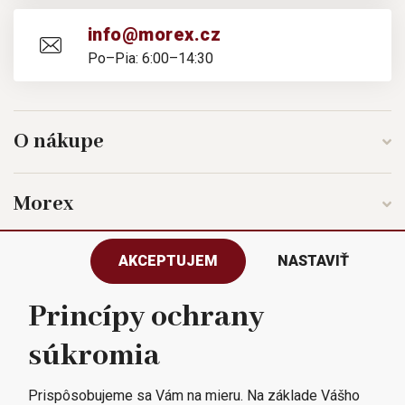
info@morex.cz
Po–Pia: 6:00–14:30
O nákupe
Morex
AKCEPTUJEM
NASTAVIŤ
Sledujte nás
Princípy ochrany
súkromia
Všetky práva vyhradené © 2023
Morex, spol. s r.o.
Prispôsobujeme sa Vám na mieru. Na základe Vášho