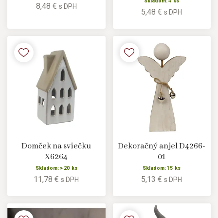
Skladom: 4 ks
8,48 €
s DPH
5,48 €
s DPH
Domček na sviečku
Dekoračný anjel D4266-
X6264
01
Skladom: > 20 ks
Skladom: 15 ks
11,78 €
5,13 €
s DPH
s DPH