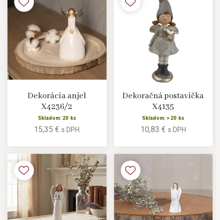
Dekorácia anjel
Dekoračná postavička
X4236/2
X4135
Skladom: 20 ks
Skladom: > 20 ks
15,35 €
10,83 €
s DPH
s DPH