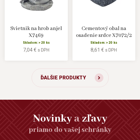
Svietnik na hrob anjel
Cementový obal na
X7469
osadenie srdce X7072/2
Skladom: > 20 ks
Skladom: > 20 ks
7,04 €
8,61 €
s DPH
s DPH
ĎALŠIE PRODUKTY
Novinky
a
zľavy
priamo do vašej schránky