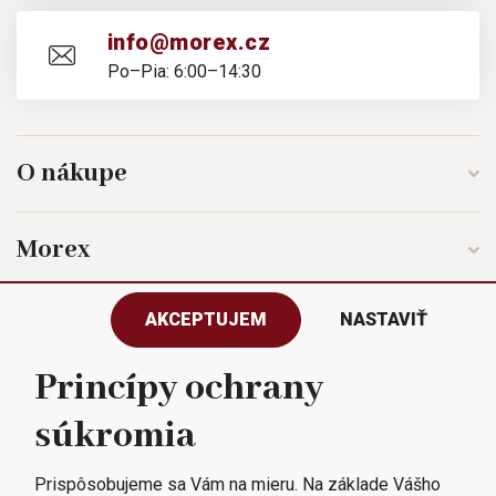
info@morex.cz
Po–Pia: 6:00–14:30
O nákupe
Morex
AKCEPTUJEM
NASTAVIŤ
Sledujte nás
Princípy ochrany
súkromia
Všetky práva vyhradené © 2023
Morex, spol. s r.o.
Prispôsobujeme sa Vám na mieru. Na základe Vášho