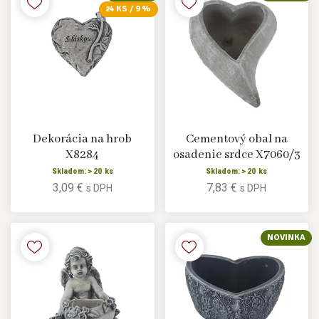
24 KS / 9 %
Dekorácia na hrob
Cementový obal na
X8284
osadenie srdce X7060/3
Skladom: > 20 ks
Skladom: > 20 ks
3,09 €
7,83 €
s DPH
s DPH
NOVINKA