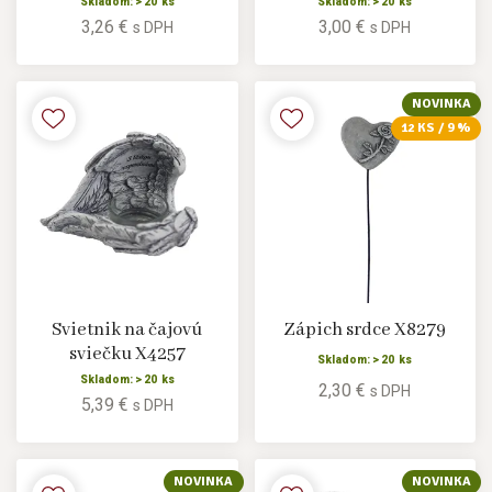
Skladom: > 20 ks
Skladom: > 20 ks
3,26 €
3,00 €
s DPH
s DPH
NOVINKA
12 KS / 9 %
Svietnik na čajovú
Zápich srdce X8279
sviečku X4257
Skladom: > 20 ks
Skladom: > 20 ks
2,30 €
s DPH
5,39 €
s DPH
NOVINKA
NOVINKA