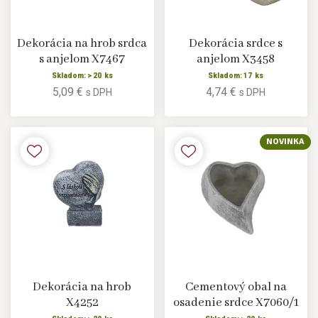
Dekorácia na hrob srdca
Dekorácia srdce s
s anjelom X7467
anjelom X3458
Skladom: > 20 ks
Skladom: 17 ks
5,09 €
4,74 €
s DPH
s DPH
NOVINKA
Dekorácia na hrob
Cementový obal na
X4252
osadenie srdce X7060/1