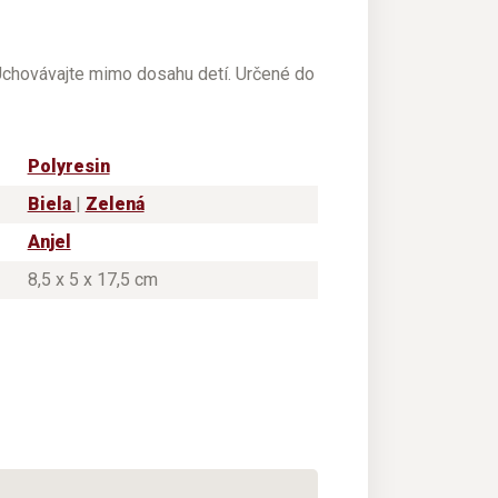
 Uchovávajte mimo dosahu detí. Určené do
Polyresin
Biela
|
Zelená
Anjel
8,5 x 5 x 17,5 cm