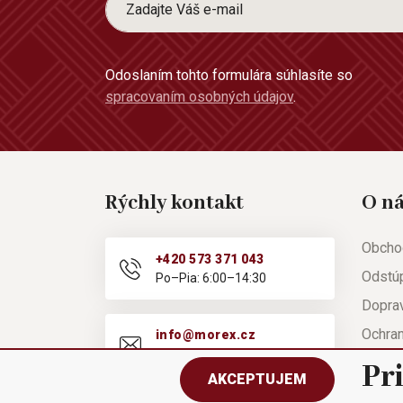
Odoslaním tohto formulára súhlasíte so
spracovaním osobných údajov
.
Rýchly kontakt
O n
Obcho
+420 573 371 043
Odstú
Po–Pia: 6:00–14:30
Doprav
Ochra
info@morex.cz
Po–Pia: 6:00–14:30
Nápov
Pr
AKCEPTUJEM
Reklam