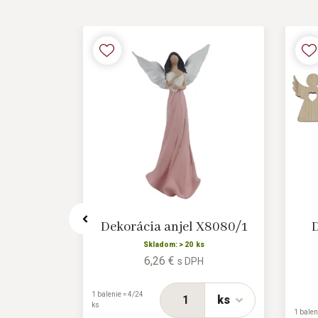
X6480-01
Dekorácia anjel X8080/1
D
s
Skladom: > 20 ks
6,26 €
H
s DPH
1 balenie = 4/24
ks
ks
ks
1 balen