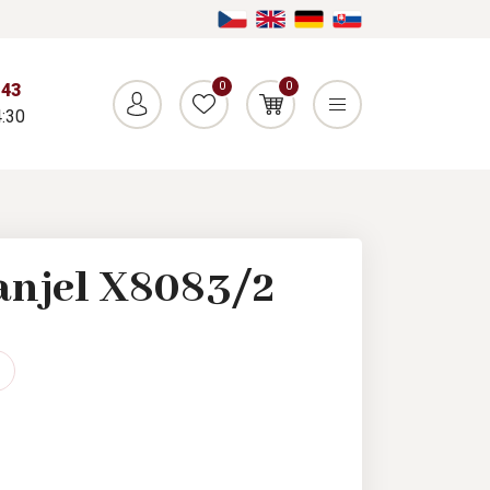
0
0
043
:30
anjel X8083/2