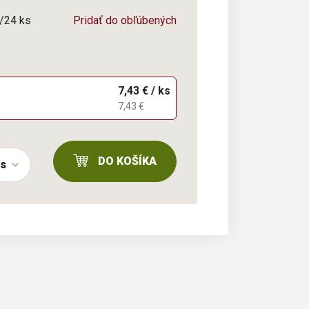
4/24 ks
Pridať do obľúbených
7,43 € / ks
7,43 €
DO KOŠÍKA
ks