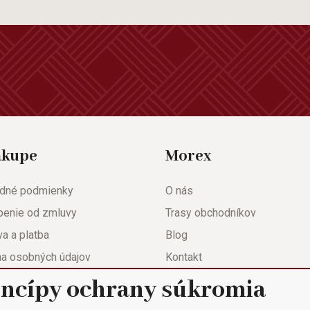
ákupe
Morex
dné podmienky
O nás
penie od zmluvy
Trasy obchodníkov
a a platba
Blog
na osobných údajov
Kontakt
eda
Nastavenie súkromia
incípy ochrany súkromia
ačný list