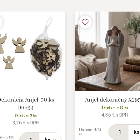
ekorácia Anjel, 30 ks
Anjel dekoračný X29
D6634
Skladom: > 20 ks
4,35 €
s DPH
Skladom: 3 ks
3,26 €
s DPH
1 balenie = 4/72
ks
ks
ie = 0/120
ks