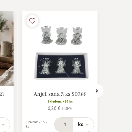
55
Anjel, sada 3 ks S0395
Dekorác
Skladom: > 20 ks
6,26 €
s DPH
1 balenie = 1/72
1 balenie = 2/16
ks
ks
ks