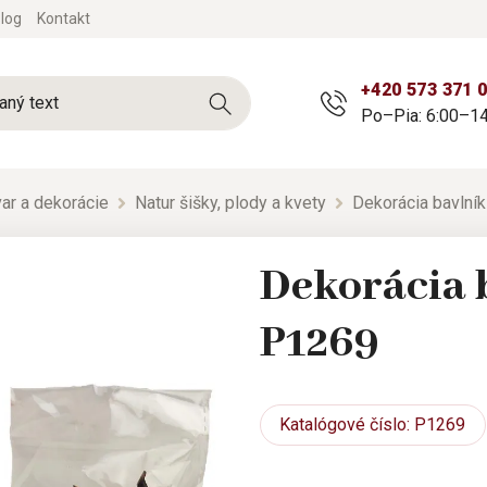
log
Kontakt
+420 573 371 
Po–Pia: 6:00–14
ar a dekorácie
Natur šišky, plody a kvety
Dekorácia bavlní
Dekorácia b
P1269
Katalógové
číslo: P1269