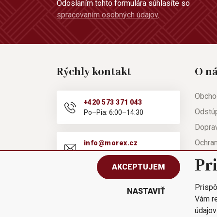
Odoslaním tohto formulára súhlasíte so
spracovaním osobných údajov
.
Rýchly kontakt
O n
Obcho
+420 573 371 043
Odstú
Po–Pia: 6:00–14:30
Doprav
Ochra
info@morex.cz
Po–Pia: 6:00–14:30
Nápov
Pr
AKCEPTUJEM
Reklam
Prispô
Rýchla
NASTAVIŤ
Vám re
údajov