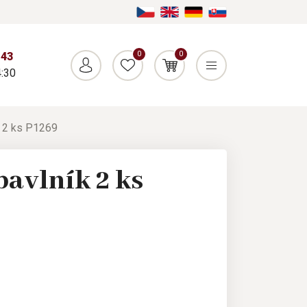
0
0
043
:30
k 2 ks P1269
avlník 2 ks