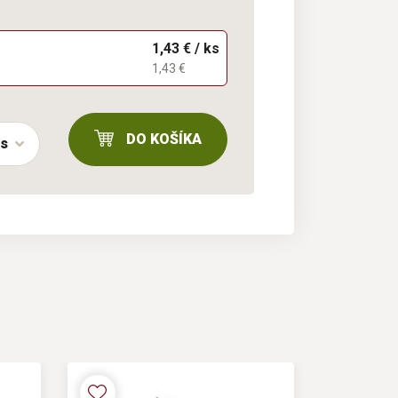
1,43 € / ks
1,43 €
DO KOŠÍKA
ks