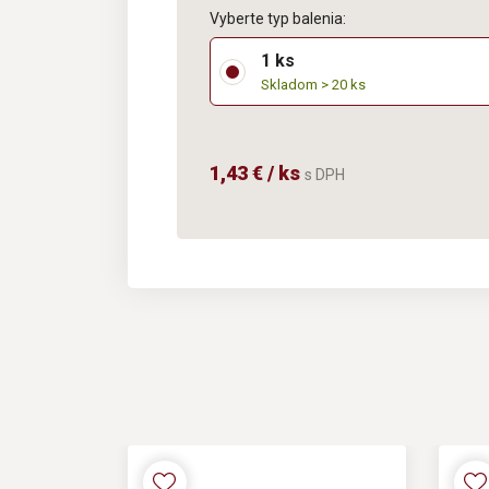
Vyberte typ balenia:
1 ks
Skladom > 20 ks
1,43 € / ks
s DPH