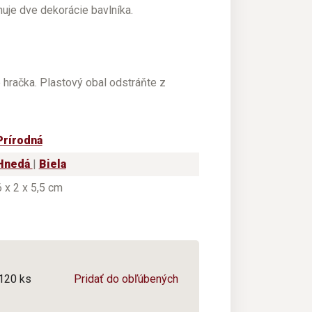
uje dve dekorácie bavlníka.
e hračka. Plastový obal odstráňte z
Prírodná
Hnedá
|
Biela
6 x 2 x 5,5 cm
/120 ks
Pridať do obľúbených