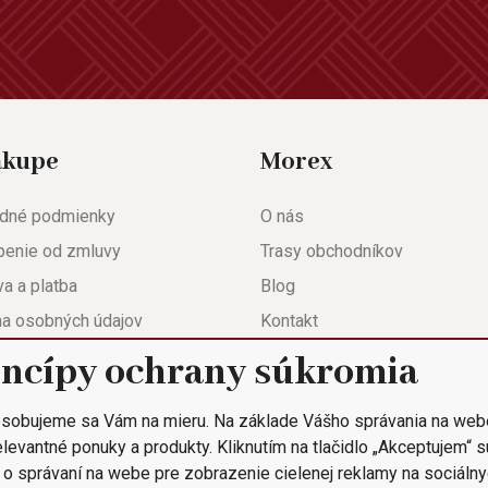
ákupe
Morex
dné podmienky
O nás
penie od zmluvy
Trasy obchodníkov
a a platba
Blog
na osobných údajov
Kontakt
eda
Nastavenie súkromia
incípy ochrany súkromia
ačný list
sobujeme sa Vám na mieru. Na základe Vášho správania na web
 objednávka
levantné ponuky a produkty. Kliknutím na tlačidlo „Akceptujem“ 
 o správaní na webe pre zobrazenie cielenej reklamy na sociálny