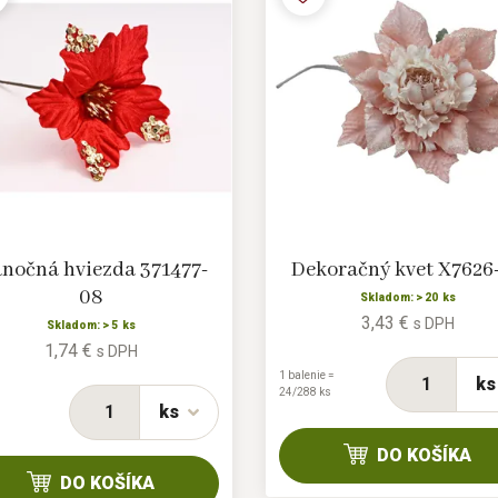
anočná hviezda 371477-
Dekoračný kvet X7626
08
Skladom: > 20 ks
3,43 €
s DPH
Skladom: > 5 ks
1,74 €
s DPH
1 balenie =
ks
24/288 ks
ks
DO KOŠÍKA
DO KOŠÍKA