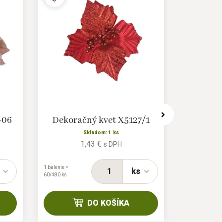
-06
Dekoračný kvet X5127/1
Dekora
Skladom: 1 ks
1,43 €
s DPH
1 balenie =
1 balenie =
ks
60/480 ks
60/480 ks
DO KOŠÍKA