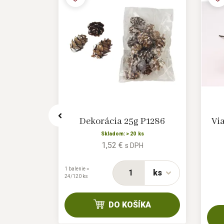
X7626-26
Dekorácia 25g P1286
Vi
Skladom: > 20 ks
1,52 €
H
s DPH
1 balenie =
ks
ks
24/120 ks
KA
DO KOŠÍKA