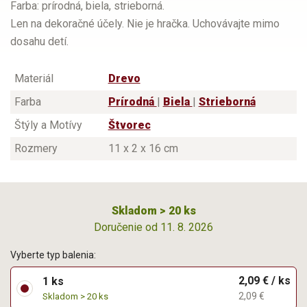
Farba: prírodná, biela, strieborná.
Len na dekoračné účely. Nie je hračka. Uchovávajte mimo
dosahu detí.
Materiál
Drevo
Farba
Prírodná
|
Biela
|
Strieborná
Štýly a Motívy
Štvorec
Rozmery
11 x 2 x 16 cm
Skladom > 20 ks
Doručenie od 11. 8. 2026
Vyberte typ balenia:
2,09 € / ks
1 ks
2,09 €
Skladom > 20 ks