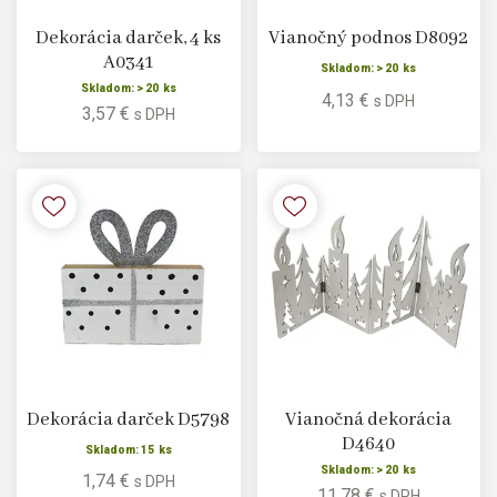
Dekorácia darček, 4 ks
Vianočný podnos D8092
A0341
Skladom: > 20 ks
Skladom: > 20 ks
4,13 €
s DPH
3,57 €
s DPH
Dekorácia darček D5798
Vianočná dekorácia
D4640
Skladom: 15 ks
Skladom: > 20 ks
1,74 €
s DPH
11,78 €
s DPH