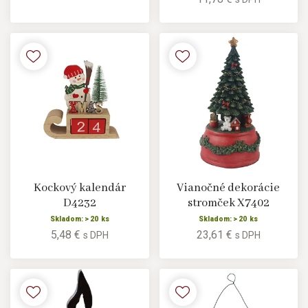
Kockový kalendár
Vianočné dekorácie
D4232
stromček X7402
Skladom: > 20 ks
Skladom: > 20 ks
5,48 €
23,61 €
s DPH
s DPH