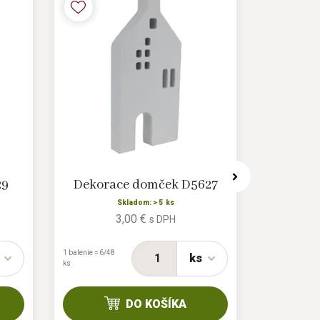
29
Dekorace domček D5627
Dekor
Skladom: > 5 ks
3,00 €
s DPH
1 balenie = 6/48
1 balenie =
ks
ks
24/384 ks
DO KOŠÍKA