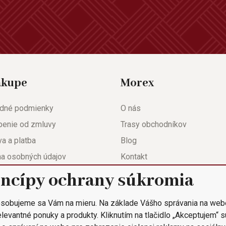
ákupe
Morex
dné podmienky
O nás
penie od zmluvy
Trasy obchodníkov
a a platba
Blog
na osobných údajov
Kontakt
eda
Nastavenie súkromia
incípy ochrany súkromia
ačný list
sobujeme sa Vám na mieru. Na základe Vášho správania na web
 objednávka
levantné ponuky a produkty. Kliknutím na tlačidlo „Akceptujem“ 