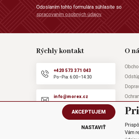
Odoslaním tohto formulára súhlasíte so
spracovaním osobných údajov
.
Rýchly kontakt
O n
Obcho
+420 573 371 043
Odstú
Po–Pia: 6:00–14:30
Doprav
Ochra
info@morex.cz
Po–Pia: 6:00–14:30
Nápov
Pr
AKCEPTUJEM
Reklam
Prispô
Rýchla
NASTAVIŤ
Vám re