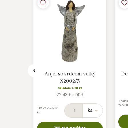
D3514-05
Anjel so srdcom veľký
De
X2002/3
s
H
Skladom: > 20 ks
22,43 €
s DPH
1 balen
ks
24/288
1 balenie = 3/12
ks
ks
KA