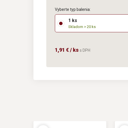
Vyberte typ balenia:
1 ks
Skladom > 20 ks
1,91 € / ks
s DPH