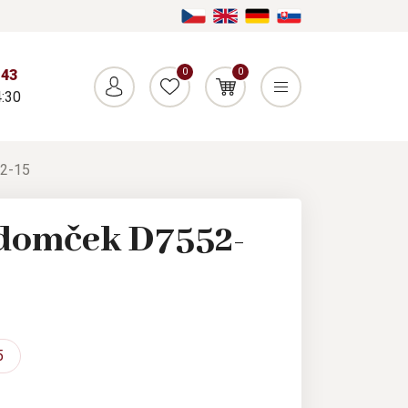
0
0
043
:30
52-15
domček D7552-
5