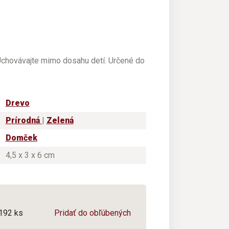
 Uchovávajte mimo dosahu detí. Určené do
Drevo
Prírodná
|
Zelená
Domček
4,5 x 3 x 6 cm
/192 ks
Pridať do obľúbených