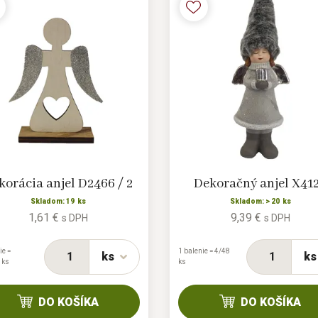
korácia anjel D2466 / 2
Dekoračný anjel X41
Skladom: 19 ks
Skladom: > 20 ks
1,61 €
9,39 €
s DPH
s DPH
ie =
1 balenie = 4/48
ks
ks
 ks
ks
DO KOŠÍKA
DO KOŠÍKA