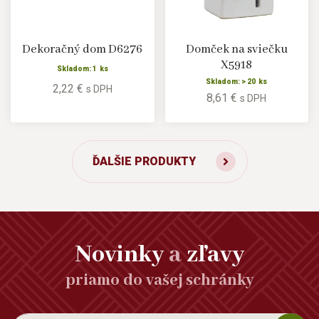
Dekoračný dom D6276
Domček na sviečku
X5918
Skladom: 1 ks
Skladom: > 20 ks
2,22 €
s DPH
8,61 €
s DPH
ĎALŠIE PRODUKTY
Novinky
a
zľavy
priamo do vašej schránky