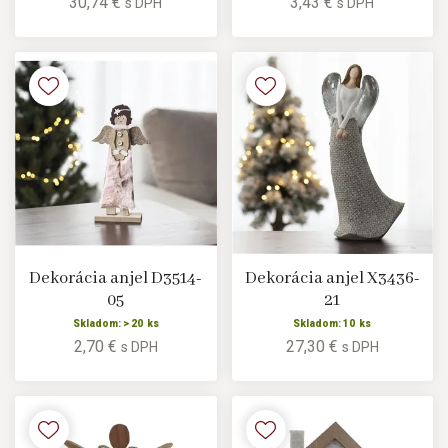
30,74 €
3,43 €
s DPH
s DPH
Dekorácia anjel D3514-
Dekorácia anjel X3436-
05
21
Skladom: > 20 ks
Skladom: 10 ks
2,70 €
27,30 €
s DPH
s DPH