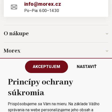
info@morex.cz
Po–Pia: 6:00–14:30
O nákupe
Morex
AKCEPTUJEM
NASTAVIŤ
Sledujte nás
Princípy ochrany
súkromia
Všetky práva vyhradené © 2023
Morex, spol. s r.o.
Prispôsobujeme sa Vám na mieru. Na základe Vášho
správania na webe personalizujeme jeho obsah a