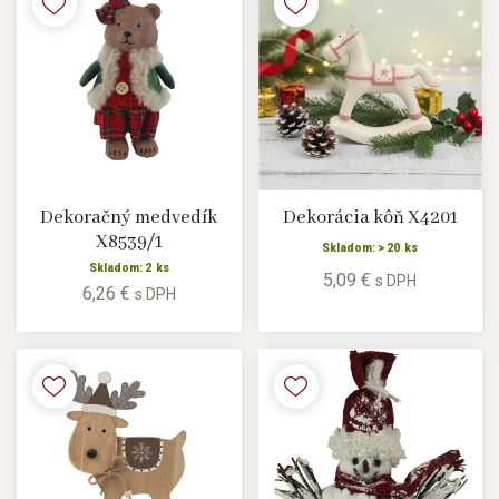
Dekoračný medvedík
Dekorácia kôň X4201
X8539/1
Skladom: > 20 ks
Skladom: 2 ks
5,09 €
s DPH
6,26 €
s DPH