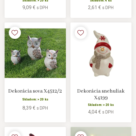
Skladom: > 20 ks
Skladom: 4 ks
9,09 €
2,61 €
s DPH
s DPH
Dekorácia sova X4512/2
Dekorácia snehuliak
X4199
Skladom: > 20 ks
Skladom: > 20 ks
8,39 €
s DPH
4,04 €
s DPH