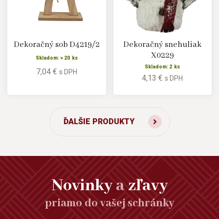
Dekoračný sob D4219/2
Dekoračný snehuliak
X0229
Skladom: > 20 ks
Skladom: 2 ks
7,04 €
s DPH
4,13 €
s DPH
ĎALŠIE PRODUKTY
Novinky
a
zľavy
priamo do vašej schránky