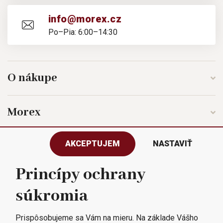
info@morex.cz
Po–Pia: 6:00–14:30
O nákupe
Morex
AKCEPTUJEM
NASTAVIŤ
Sledujte nás
Princípy ochrany
súkromia
Všetky práva vyhradené © 2023
Morex, spol. s r.o.
Prispôsobujeme sa Vám na mieru. Na základe Vášho