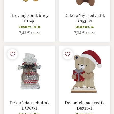
Drevený koník biely
Dekoračný medvedík
D1648
X8536/1
Skladom: > 20 ks
Skladom: 5 ks
7,43 €
7,04 €
s DPH
s DPH
Dekorácia snehuliak
Dekorácia medvedík
D5863/1
D6310/1