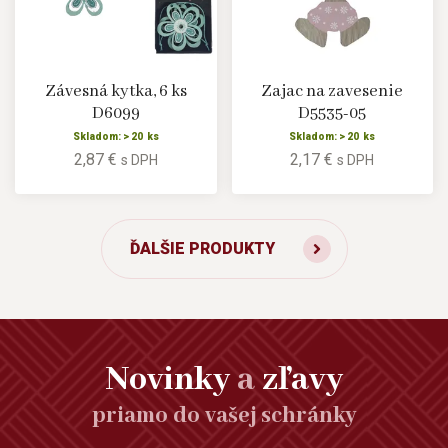
Závesná kytka, 6 ks
Zajac na zavesenie
D6099
D5535-05
Skladom: > 20 ks
Skladom: > 20 ks
2,87 €
2,17 €
s DPH
s DPH
ĎALŠIE PRODUKTY
Novinky
a
zľavy
priamo do vašej schránky