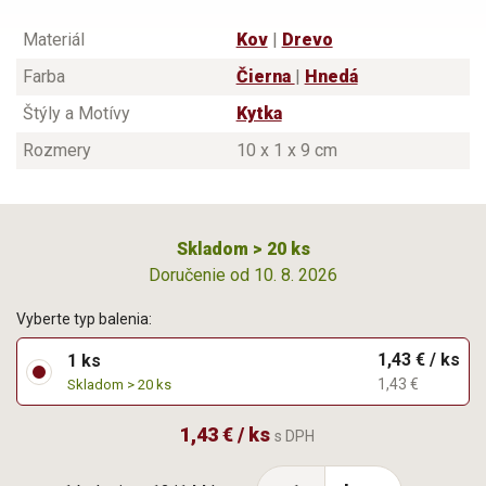
Materiál
Kov
|
Drevo
Farba
Čierna
|
Hnedá
Štýly a Motívy
Kytka
Rozmery
10 x 1 x 9 cm
Skladom > 20 ks
Doručenie od 10. 8. 2026
Vyberte typ balenia:
1,43 € / ks
1 ks
1,43 €
Skladom > 20 ks
1,43 € / ks
s DPH