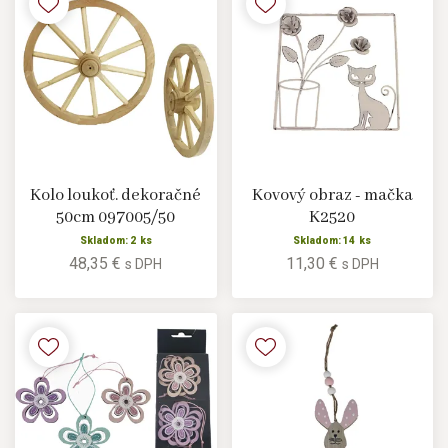
Kolo loukoť. dekoračné
Kovový obraz - mačka
50cm 097005/50
K2520
Skladom: 2 ks
Skladom: 14 ks
48,35 €
11,30 €
s DPH
s DPH