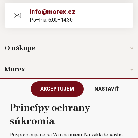
info@morex.cz
Po–Pia: 6:00–14:30
O nákupe
Morex
AKCEPTUJEM
NASTAVIŤ
Sledujte nás
Princípy ochrany
súkromia
Všetky práva vyhradené © 2023
Morex, spol. s r.o.
Prispôsobujeme sa Vám na mieru. Na základe Vášho