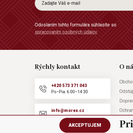
Odoslaním tohto formulára súhlasíte so
spracovaním osobných údajov
.
Rýchly kontakt
O n
Obcho
+420 573 371 043
Odstú
Po–Pia: 6:00–14:30
Doprav
Ochra
info@morex.cz
Po–Pia: 6:00–14:30
Nápov
Pr
AKCEPTUJEM
Reklam