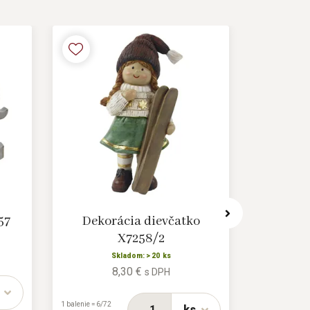
57
Dekorácia dievčatko
Dekoráci
X7258/2
Skladom: > 20 ks
8,30 €
s DPH
1 balenie = 4/48
ks
1 balenie = 6/72
ks