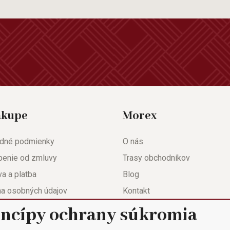
ákupe
Morex
dné podmienky
O nás
penie od zmluvy
Trasy obchodníkov
a a platba
Blog
na osobných údajov
Kontakt
eda
Nastavenie súkromia
incípy ochrany súkromia
ačný list