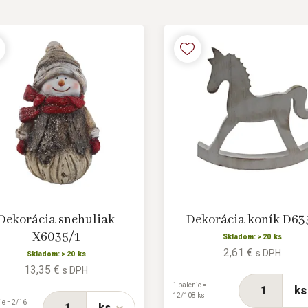
Dekorácia snehuliak
Dekorácia koník D63
X6035/1
Skladom: > 20 ks
2,61 €
s DPH
Skladom: > 20 ks
13,35 €
s DPH
1 balenie =
ks
12/108 ks
ie = 2/16
ks