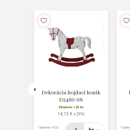
 X6174
Dekorácia hojdací koník
D2460-08
s
H
Skladom: > 20 ks
14,13 €
s DPH
ks
1 balenie = 4/32
1 balen
ks