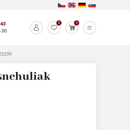
0
0
043
:30
 X5299
snehuliak