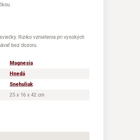
čkou.
viečky. Riziko vznietenia pri vysokých
chávať bez dozoru.
Magnesia
Hnedá
Snehuliak
25 x 16 x 42 cm