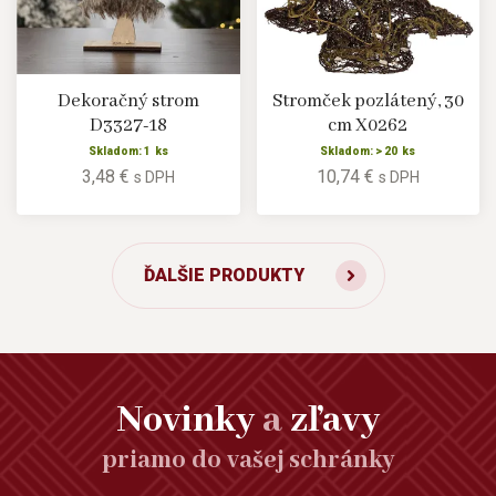
Dekoračný strom
Stromček pozlátený, 30
D3327-18
cm X0262
Skladom: 1 ks
Skladom: > 20 ks
3,48 €
10,74 €
s DPH
s DPH
ĎALŠIE PRODUKTY
Novinky
a
zľavy
priamo do vašej schránky