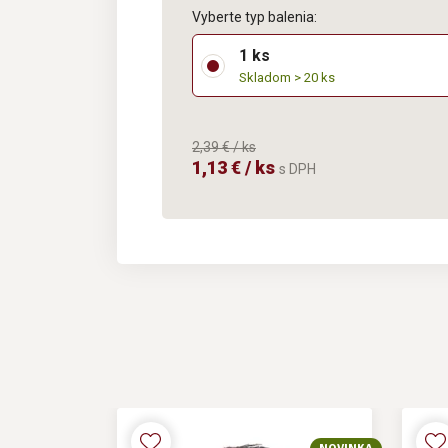
Vyberte typ balenia:
1 ks
Skladom > 20 ks
2,39 € / ks
1,13 € / ks
s DPH