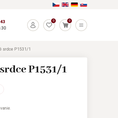
0
0
043
:30
é srdce P1531/1
srdce P1531/1
vanie.