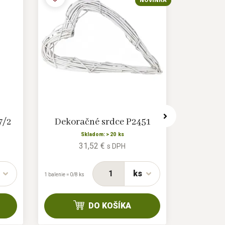
NOVINKA
7/2
Dekoračné srdce P2451
Venie
Skladom: > 20 ks
31,52 €
s DPH
ks
1 balenie = 0/8 ks
1 balenie = 0/21
(0/30) ks
DO KOŠÍKA