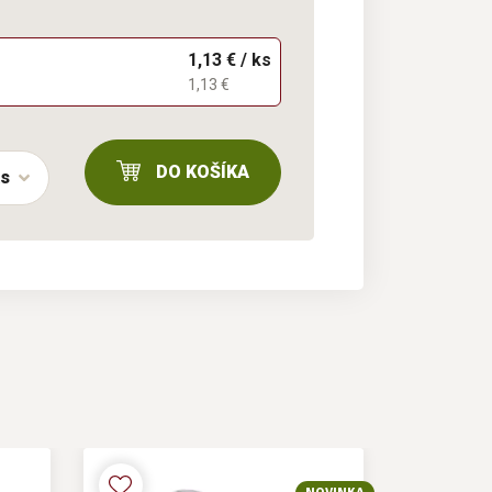
1,13 € / ks
1,13 €
DO KOŠÍKA
ks