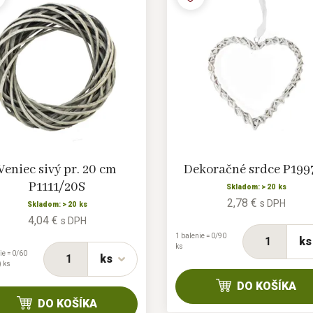
Veniec sivý pr. 20 cm
Dekoračné srdce P199
P1111/20S
Skladom: > 20 ks
2,78 €
s DPH
Skladom: > 20 ks
4,04 €
s DPH
1 balenie = 0/90
ks
ks
ie = 0/60
ks
) ks
DO KOŠÍKA
DO KOŠÍKA