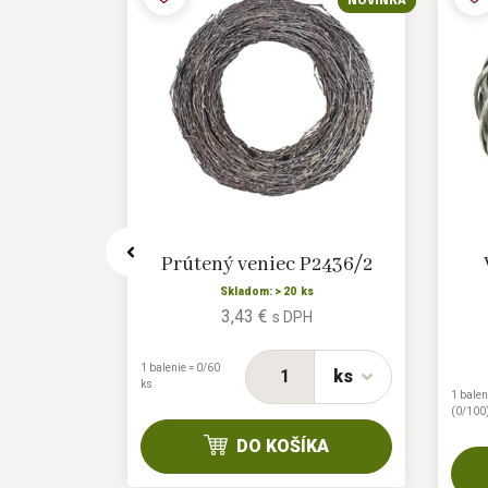
NOVINKA
NOVINKA
 P2440/3
Prútený veniec P2436/2
s
Skladom: > 20 ks
3,43 €
H
s DPH
1 balenie = 0/60
ks
ks
ks
1 balen
(0/100
KA
DO KOŠÍKA