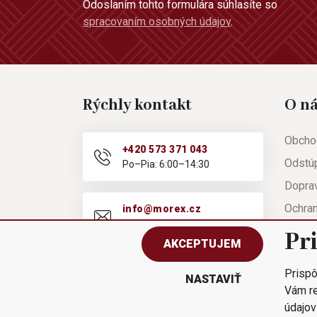
Odoslaním tohto formulára súhlasíte so
spracovaním osobných údajov
.
Rýchly kontakt
O n
Obcho
+420 573 371 043
Odstú
Po–Pia: 6:00–14:30
Doprav
Ochra
info@morex.cz
Po–Pia: 6:00–14:30
Nápov
Pr
AKCEPTUJEM
Reklam
Prispô
Rýchla
NASTAVIŤ
Vám re
údajov