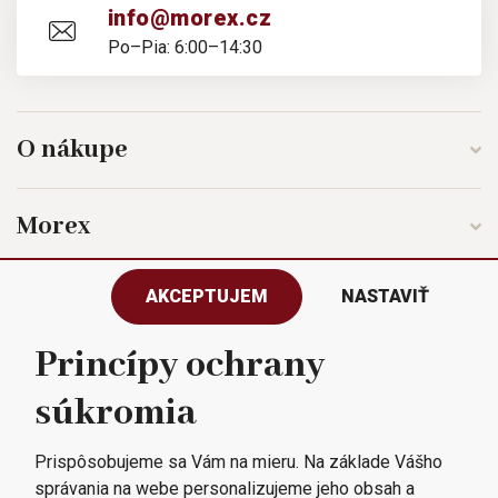
info@morex.cz
Po–Pia: 6:00–14:30
O nákupe
Morex
AKCEPTUJEM
NASTAVIŤ
Sledujte nás
Princípy ochrany
súkromia
Všetky práva vyhradené © 2023
Morex, spol. s r.o.
Prispôsobujeme sa Vám na mieru. Na základe Vášho
správania na webe personalizujeme jeho obsah a