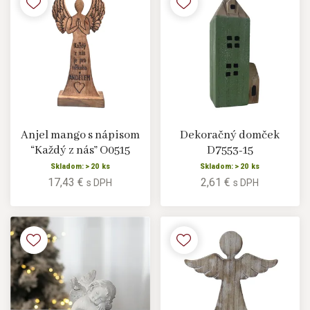
Anjel mango s nápisom
Dekoračný domček
“Každý z nás” O0515
D7553-15
Skladom: > 20 ks
Skladom: > 20 ks
17,43 €
2,61 €
s DPH
s DPH