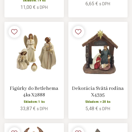
Skladom: 19 ks
6,65 €
s DPH
11,00 €
s DPH
Figúrky do Betlehema
Dekorácia Svätá rodina
4ks X2888
X4395
Skladom: 1 ks
Skladom: > 20 ks
33,87 €
5,48 €
s DPH
s DPH