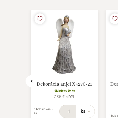
X6291/2
Dekorácia anjel X4270-21
Dom
s
Skladom: 20 ks
7,35 €
H
s DPH
1 balenie = 4/72
ks
ks
ks
1 balen