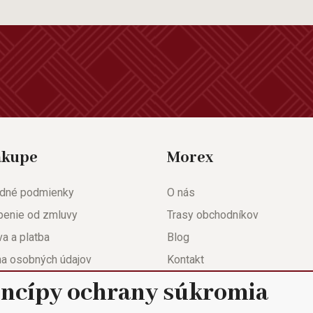
ákupe
Morex
dné podmienky
O nás
penie od zmluvy
Trasy obchodníkov
a a platba
Blog
na osobných údajov
Kontakt
eda
Nastavenie súkromia
incípy ochrany súkromia
ačný list