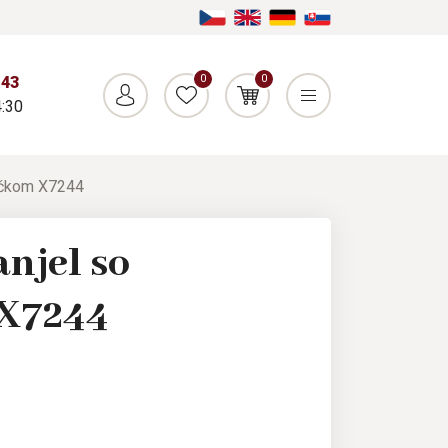
0
0
043
:30
iečkom X7244
njel so
 X7244