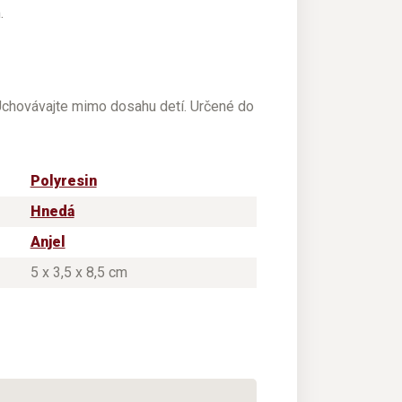
.
 Uchovávajte mimo dosahu detí. Určené do
Polyresin
Hnedá
Anjel
5 x 3,5 x 8,5 cm