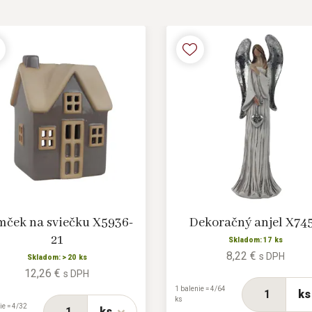
ček na sviečku X5936-
Dekoračný anjel X74
21
Skladom: 17 ks
8,22 €
s DPH
Skladom: > 20 ks
12,26 €
s DPH
1 balenie = 4/64
ks
ks
ie = 4/32
ks