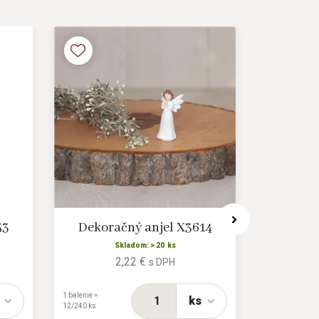
53
Dekoračný anjel X3614
Anjel 
Skladom: > 20 ks
2,22 €
s DPH
1 balenie =
1 balenie = 4/32
ks
12/240 ks
ks