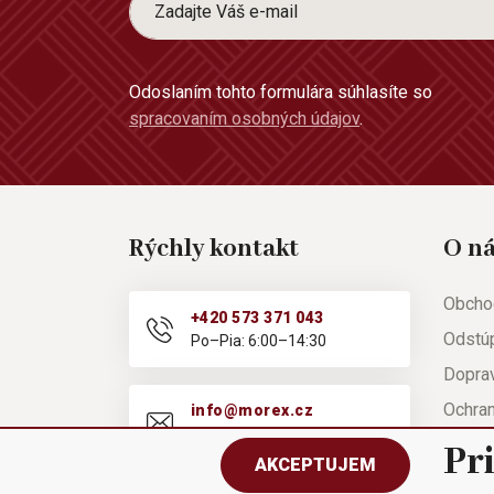
Odoslaním tohto formulára súhlasíte so
spracovaním osobných údajov
.
Rýchly kontakt
O n
Obcho
+420 573 371 043
Odstú
Po–Pia: 6:00–14:30
Doprav
Ochra
info@morex.cz
Po–Pia: 6:00–14:30
Nápov
Pr
AKCEPTUJEM
Reklam