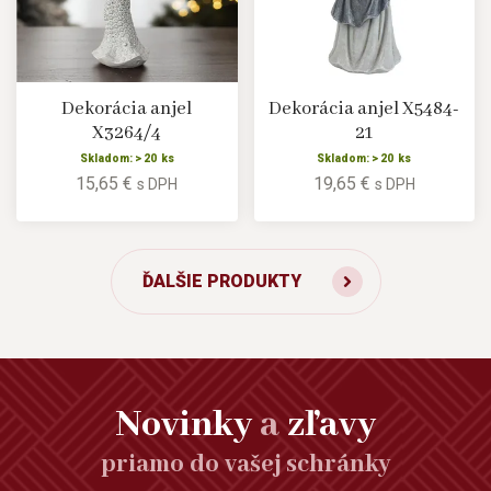
Dekorácia anjel
Dekorácia anjel X5484-
X3264/4
21
Skladom: > 20 ks
Skladom: > 20 ks
15,65 €
19,65 €
s DPH
s DPH
ĎALŠIE PRODUKTY
Novinky
a
zľavy
priamo do vašej schránky