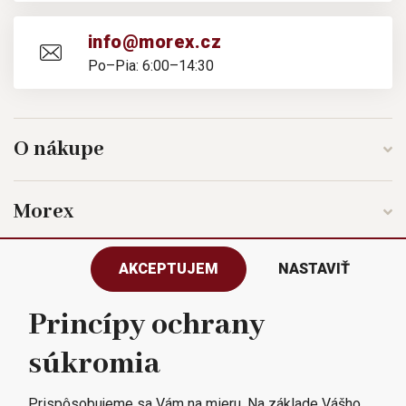
info@morex.cz
Po–Pia: 6:00–14:30
O nákupe
Morex
AKCEPTUJEM
NASTAVIŤ
Sledujte nás
Princípy ochrany
súkromia
Všetky práva vyhradené © 2023
Morex, spol. s r.o.
Prispôsobujeme sa Vám na mieru. Na základe Vášho