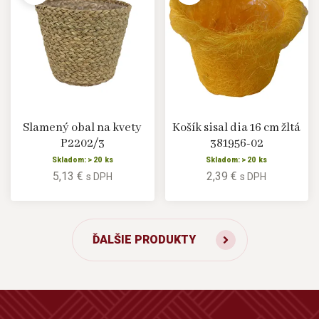
Slamený obal na kvety
Košík sisal dia 16 cm žltá
P2202/3
381956-02
Skladom: > 20 ks
Skladom: > 20 ks
5,13 €
2,39 €
s DPH
s DPH
ĎALŠIE PRODUKTY