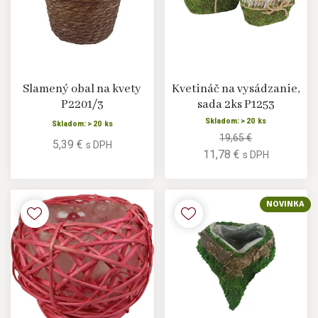
Slamený obal na kvety
Kvetináč na vysádzanie,
P2201/3
sada 2ks P1253
Skladom: > 20 ks
Skladom: > 20 ks
19,65 €
5,39 €
s DPH
11,78 €
s DPH
NOVINKA