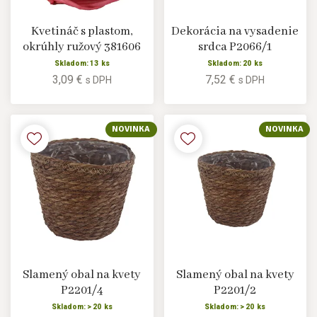
Kvetináč s plastom,
Dekorácia na vysadenie
okrúhly ružový 381606
srdca P2066/1
Skladom: 13 ks
Skladom: 20 ks
3,09 €
7,52 €
s DPH
s DPH
NOVINKA
NOVINKA
Slamený obal na kvety
Slamený obal na kvety
P2201/4
P2201/2
Skladom: > 20 ks
Skladom: > 20 ks