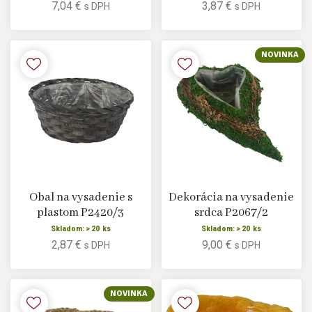
7,04 €
3,87 €
s DPH
s DPH
NOVINKA
Obal na vysadenie s
Dekorácia na vysadenie
plastom P2420/3
srdca P2067/2
Skladom: > 20 ks
Skladom: > 20 ks
2,87 €
9,00 €
s DPH
s DPH
NOVINKA