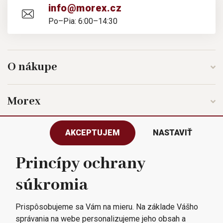
info@morex.cz
Po–Pia: 6:00–14:30
O nákupe
Morex
AKCEPTUJEM
NASTAVIŤ
Sledujte nás
Princípy ochrany
súkromia
Všetky práva vyhradené © 2023
Morex, spol. s r.o.
Prispôsobujeme sa Vám na mieru. Na základe Vášho
správania na webe personalizujeme jeho obsah a