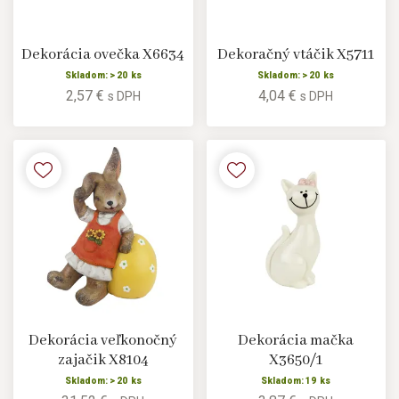
Dekorácia ovečka X6634
Dekoračný vtáčik X5711
Skladom: > 20 ks
Skladom: > 20 ks
2,57 €
4,04 €
s DPH
s DPH
Dekorácia veľkonočný
Dekorácia mačka
zajačik X8104
X3650/1
Skladom: > 20 ks
Skladom: 19 ks