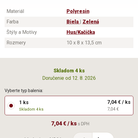
Materiál
Polyresin
Farba
Biela
|
Zelená
Štýly a Motívy
Hus/Kačička
Rozmery
10 x 8 x 13,5 cm
Skladom 4 ks
Doručenie od 12. 8. 2026
Vyberte typ balenia:
7,04 € / ks
1 ks
7,04 €
Skladom 4 ks
7,04 € / ks
s DPH