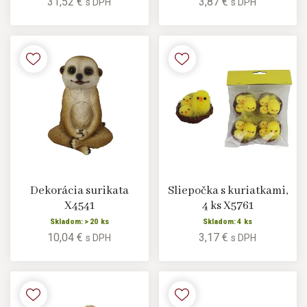
31,52 €
3,87 €
s DPH
s DPH
Dekorácia surikata
Sliepočka s kuriatkami,
X4541
4 ks X5761
Skladom: > 20 ks
Skladom: 4 ks
10,04 €
3,17 €
s DPH
s DPH