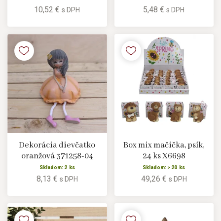
10,52 €
5,48 €
s DPH
s DPH
Dekorácia dievčatko
Box mix mačička, psík,
oranžová 371258-04
24 ks X6698
Skladom: 2 ks
Skladom: > 20 ks
8,13 €
49,26 €
s DPH
s DPH