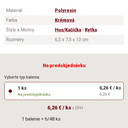
Materiál
Polyresin
Farba
Krémová
Štýly a Motívy
Hus/Kačička
|
Kytka
Rozmery
6,5 x 7,5 x 13 cm
Na predobjednávku
Vyberte typ balenia:
6,26 € / ks
1 ks
6,26 €
Na predobjednávku
6,26 € / ks
s DPH
1 balenie = 6/48 ks