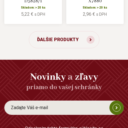
D3828/1
X7880
Skladom: > 20 ks
Skladom: > 20 ks
5,22 €
2,96 €
s DPH
s DPH
ĎALŠIE PRODUKTY
Novinky
a
zľavy
priamo do vašej schránky