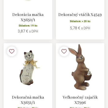
Dekorácia mačka
Dekoračný vtáčik X4549
X3650/1
Skladom: > 20 ks
Skladom: 19 ks
5,78 €
s DPH
3,87 €
s DPH
Dekoračná mačka
Veľkonočný zajačik
X3631/1
X7996