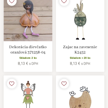
Dekorácia dievčatko
Zajac na zavesenie
oranžová 371258-04
K2452
Skladom: 2 ks
Skladom: > 20 ks
8,13 €
8,13 €
s DPH
s DPH