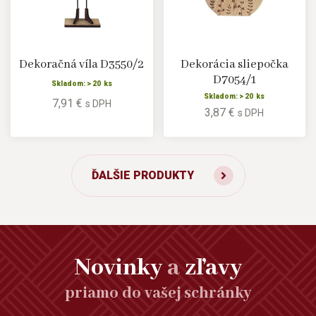
Dekoračná víla D3550/2
Dekorácia sliepočka
D7054/1
Skladom: > 20 ks
Skladom: > 20 ks
7,91 €
s DPH
3,87 €
s DPH
ĎALŠIE PRODUKTY
Novinky
a
zľavy
priamo do vašej schránky