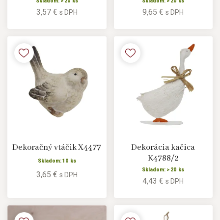
Skladom: > 20 ks
Skladom: > 20 ks
3,57 €
9,65 €
s DPH
s DPH
Dekoračný vtáčik X4477
Dekorácia kačica
K4788/2
Skladom: 10 ks
Skladom: > 20 ks
3,65 €
s DPH
4,43 €
s DPH