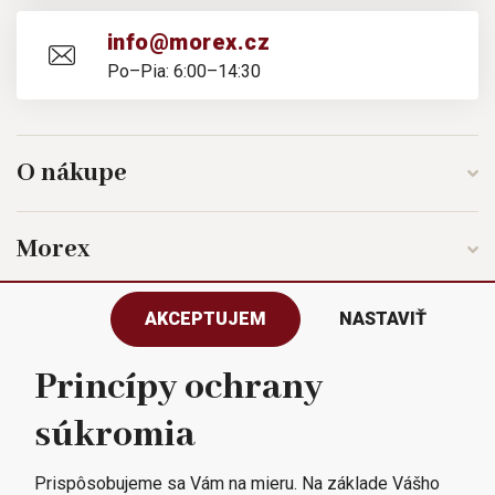
info@morex.cz
Po–Pia: 6:00–14:30
O nákupe
Morex
AKCEPTUJEM
NASTAVIŤ
Sledujte nás
Princípy ochrany
súkromia
Všetky práva vyhradené © 2023
Morex, spol. s r.o.
Prispôsobujeme sa Vám na mieru. Na základe Vášho