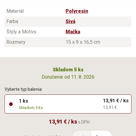
Materiál
Polyresin
Farba
Sivá
Štýly a Motívy
Mačka
Rozmery
15 x 9 x 16,5 cm
Skladom 5 ks
Doručenie od 11. 8. 2026
Vyberte typ balenia:
13,91 € / ks
1 ks
13,91 €
Skladom 5 ks
13,91 € / ks
s DPH