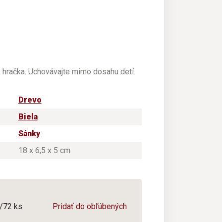
e hračka. Uchovávajte mimo dosahu detí.
Drevo
Biela
Sánky
18 x 6,5 x 5 cm
6/72 ks
Pridať do obľúbených