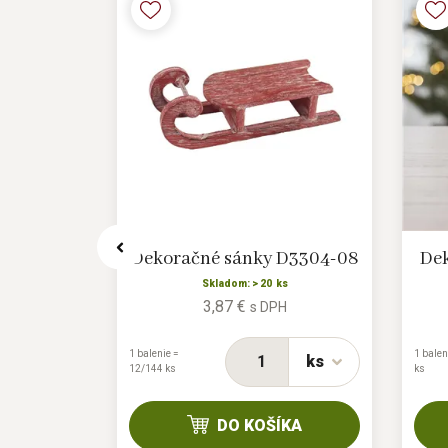
 D3158/1
Dekoračné sánky D3304-08
Dek
s
Skladom: > 20 ks
3,87 €
H
s DPH
1 balenie =
1 balen
ks
ks
12/144 ks
ks
KA
DO KOŠÍKA