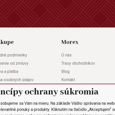
ákupe
Morex
dné podmienky
O nás
penie od zmluvy
Trasy obchodníkov
a a platba
Blog
na osobných údajov
Kontakt
eda
Nastavenie súkromia
incípy ochrany súkromia
ačný list
sobujeme sa Vám na mieru. Na základe Vášho správania na web
 objednávka
levantné ponuky a produkty. Kliknutím na tlačidlo „Akceptujem“ 