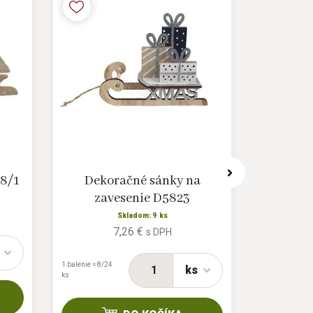
8/1
Dekoračné sánky na
Dekorač
zavesenie D5823
Skladom: 9 ks
7,26 €
s DPH
1 balenie = 6/72
ks
1 balenie = 8/24
ks
ks