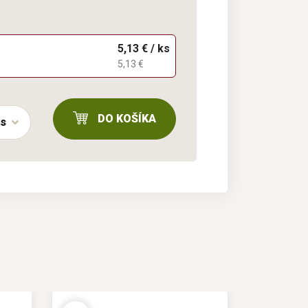
5,13 € / ks
5,13 €
DO KOŠÍKA
ks