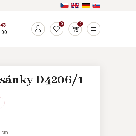
0
0
043
:30
 sánky D4206/1
5 cm.