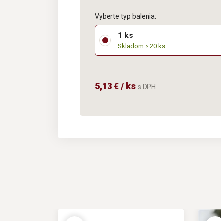
Vyberte typ balenia:
1 ks
Skladom > 20 ks
5,13 € / ks
s DPH