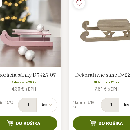
orácia sánky D3425-07
Dekoratívne sane D422
Skladom: > 20 ks
Skladom: > 20 ks
4,30 €
7,61 €
s DPH
s DPH
ie = 12/72
1 balenie = 6/48
ks
ks
ks
DO KOŠÍKA
DO KOŠÍKA