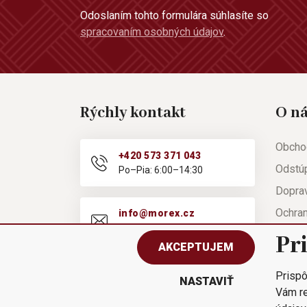
Odoslaním tohto formulára súhlasíte so
spracovaním osobných údajov
.
Rýchly kontakt
O n
Obcho
+420 573 371 043
Odstú
Po–Pia: 6:00–14:30
Doprav
Ochra
info@morex.cz
Po–Pia: 6:00–14:30
Nápov
Pr
AKCEPTUJEM
Reklam
Prispô
Rýchla
NASTAVIŤ
Vám re