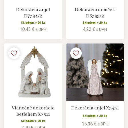
Dekorácia anjel
Dekorácia domček
D7394/2
D6395/2
Skladom: > 20 ks
Skladom: > 20 ks
10,43 €
4,22 €
s DPH
s DPH
Vianočné dekorácie
Dekorácia anjel X3431
betlehem X7311
Skladom: > 20 ks
Skladom: > 20 ks
15,96 €
s DPH
7,70 €
s DPH