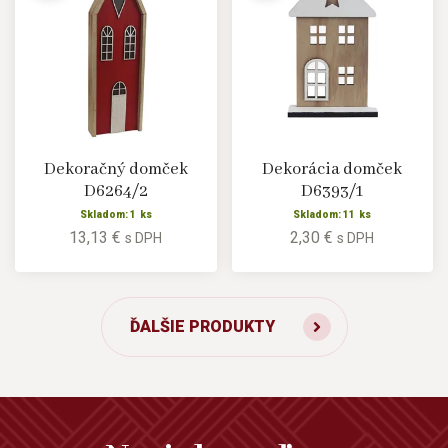
Dekoračný domček
Dekorácia domček
D6264/2
D6393/1
Skladom: 1 ks
Skladom: 11 ks
13,13 €
2,30 €
s DPH
s DPH
ĎALŠIE PRODUKTY