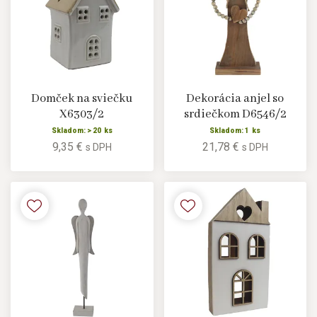
Domček na sviečku
Dekorácia anjel so
X6303/2
srdiečkom D6546/2
Skladom: > 20 ks
Skladom: 1 ks
9,35 €
21,78 €
s DPH
s DPH