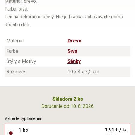
Materiál: drevo.
Farba: sivá.
Len na dekoračné účely. Nie je hračka. Uchovávajte mimo
dosahu detí.
Materiál
Drevo
Farba
Sivá
Štýly a Motívy
Sánky
Rozmery
10 x 4 x 2,5 cm
Skladom 2 ks
Doručenie od 10. 8. 2026
Vyberte typ balenia:
1,91 € / ks
1 ks