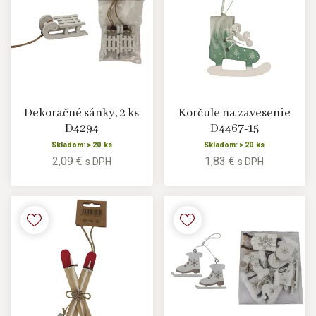
Dekoračné sánky, 2 ks
Korčule na zavesenie
D4294
D4467-15
Skladom: > 20 ks
Skladom: > 20 ks
2,09 €
1,83 €
s DPH
s DPH