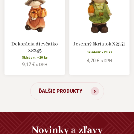
Dekorácia dievčatko
Jesenný škriatok X2551
X8245
Skladom: > 20 ks
Skladom: > 20 ks
4,70 €
s DPH
9,17 €
s DPH
ĎALŠIE PRODUKTY
Novinky
a
zľavy