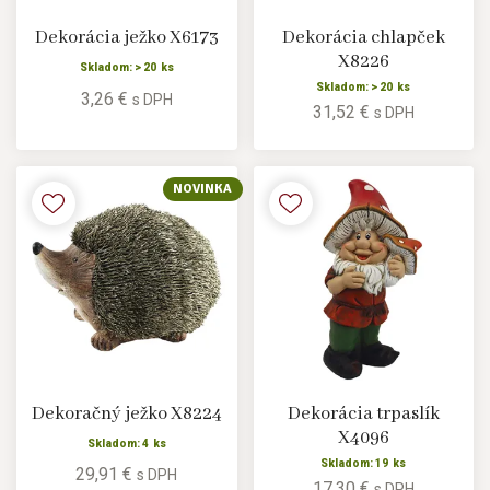
Dekorácia ježko X6173
Dekorácia chlapček
X8226
Skladom: > 20 ks
Skladom: > 20 ks
3,26 €
s DPH
31,52 €
s DPH
NOVINKA
Dekoračný ježko X8224
Dekorácia trpaslík
X4096
Skladom: 4 ks
Skladom: 19 ks
29,91 €
s DPH
17,30 €
s DPH