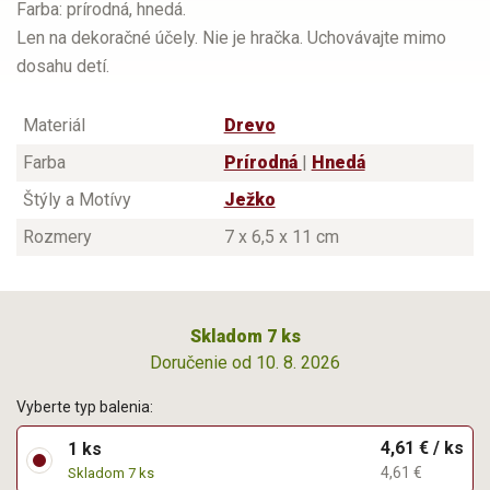
Farba: prírodná, hnedá.
Len na dekoračné účely. Nie je hračka. Uchovávajte mimo
dosahu detí.
Materiál
Drevo
Farba
Prírodná
|
Hnedá
Štýly a Motívy
Ježko
Rozmery
7 x 6,5 x 11 cm
Skladom 7 ks
Doručenie od 10. 8. 2026
Vyberte typ balenia:
4,61 € / ks
1 ks
4,61 €
Skladom 7 ks