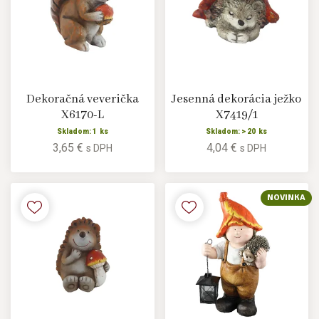
Dekoračná veverička
Jesenná dekorácia ježko
X6170-L
X7419/1
Skladom: 1 ks
Skladom: > 20 ks
3,65 €
4,04 €
s DPH
s DPH
NOVINKA