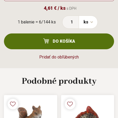
4,61 € / ks
s DPH
1 balenie = 6/144 ks
ks
DO KOŠÍKA
Pridať do obľúbených
Podobné
produkty