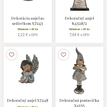
Dekorácia anjel so
Dekoračný anjel
srdiečkom X7243
K4328/2
Skladom: > 20 ks
Skladom: > 20 ks
2,22 €
7,04 €
s DPH
s DPH
Dekoračný anjel X7448
Dekoračná postavička
X4135