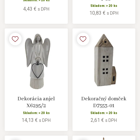
Skladom: > 20 ks
Skladom: > 20 ks
4,43 €
s DPH
10,83 €
s DPH
Dekorácia anjel
Dekoračný domček
X6295/2
D7553-01
Skladom: > 20 ks
Skladom: > 20 ks
14,13 €
2,61 €
s DPH
s DPH