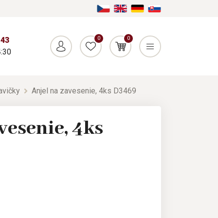
0
0
043
:30
avičky
Anjel na zavesenie, 4ks D3469
vesenie, 4ks