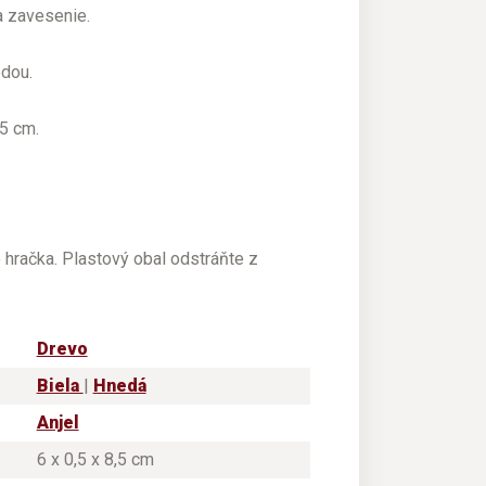
a zavesenie.
edou.
,5 cm.
e hračka. Plastový obal odstráňte z
Drevo
Biela
|
Hnedá
Anjel
6 x 0,5 x 8,5 cm