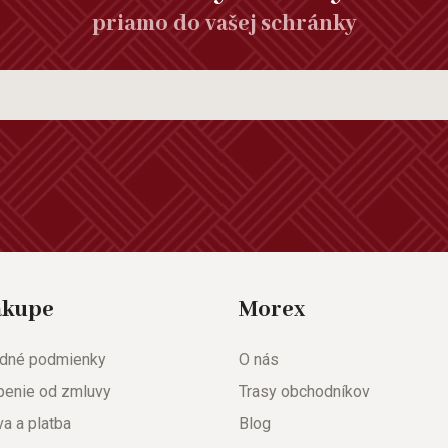
priamo do vašej schránky
ákupe
Morex
dné podmienky
O nás
penie od zmluvy
Trasy obchodníkov
a a platba
Blog