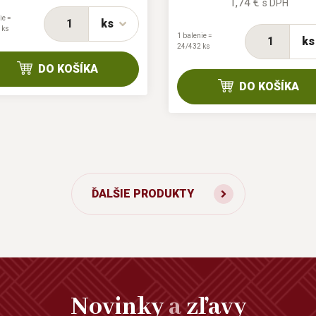
1,74 €
s DPH
ie =
ks
 ks
1 balenie =
ks
24/432 ks
DO KOŠÍKA
DO KOŠÍKA
ĎALŠIE PRODUKTY
Novinky
a
zľavy