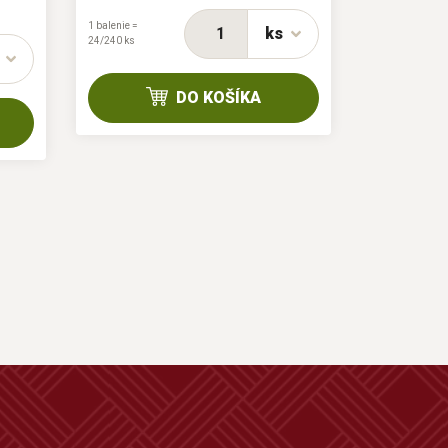
1 balenie =
ks
24/240 ks
1 balenie = 0/12
ks
DO KOŠÍKA