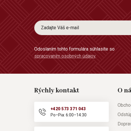
Odoslaním tohto formulára súhlasíte so
spracovaním osobných údajov
.
Rýchly kontakt
O n
Obcho
+420 573 371 043
Odstú
Po–Pia: 6:00–14:30
Doprav