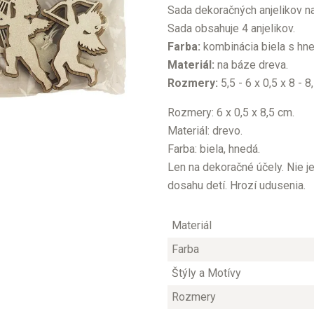
Sada dekoračných anjelikov n
Sada obsahuje 4 anjelikov.
Farba:
kombinácia biela s hn
Materiál:
na báze dreva.
Rozmery:
5,5 - 6 x 0,5 x 8 - 8
Rozmery: 6 x 0,5 x 8,5 cm.
Materiál: drevo.
Farba: biela, hnedá.
Len na dekoračné účely. Nie j
dosahu detí. Hrozí udusenia.
Materiál
Farba
Štýly a Motívy
Rozmery