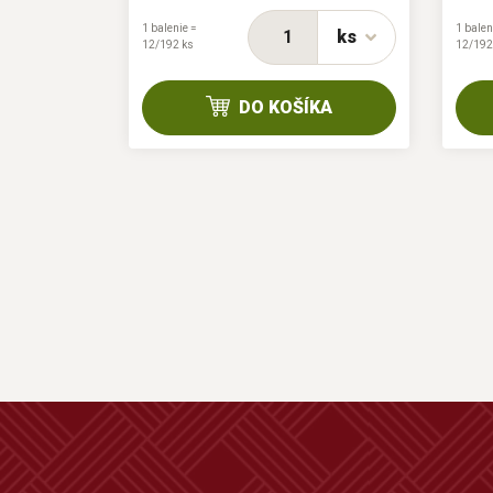
H
1 balenie =
1 balen
ks
12/192 ks
12/192
ks
DO KOŠÍKA
KA