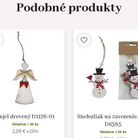
Podobné
produkty
njel drevený D1176-01
Snehuliak na zavesenie,
D6385
Skladom: > 20 ks
2,09 €
s DPH
Skladom: > 20 ks