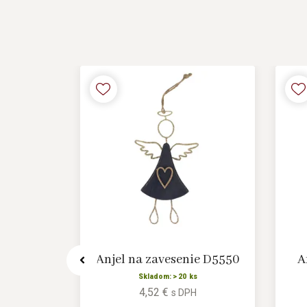
enie,2ks
Anjel na zavesenie D5550
A
Skladom: > 20 ks
4,52 €
s DPH
s