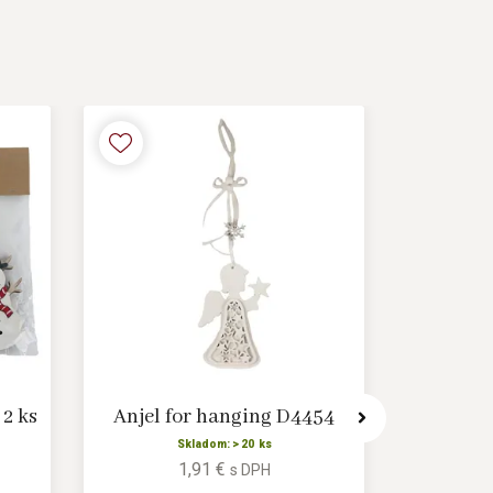
 2 ks
Anjel for hanging D4454
Závesný
Skladom: > 20 ks
1,91 €
s DPH