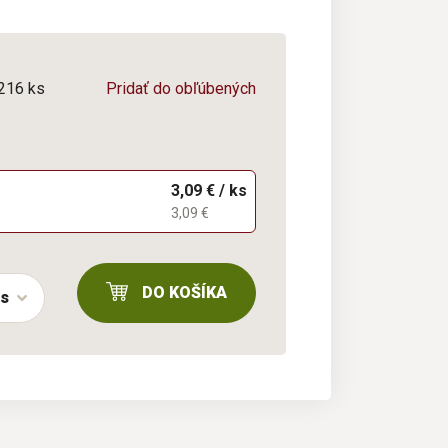
/216 ks
Pridať do obľúbených
3,09 € / ks
3,09 €
DO KOŠÍKA
ks