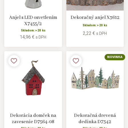
Anjel s LED osvetlením
Dekoračný anjel X3612
X7455/2
Skladom: > 20 ks
Skladom: > 20 ks
2,22 €
s DPH
14,96 €
s DPH
NOVINKA
Dekorácia domček na
Dekoračná drevená
zavesenie D7564-08
dedinka D7342