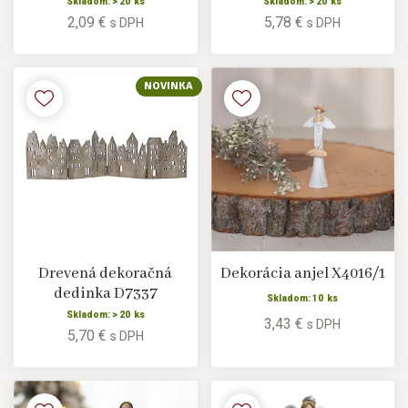
Skladom: > 20 ks
Skladom: > 20 ks
2,09 €
5,78 €
s DPH
s DPH
NOVINKA
Drevená dekoračná
Dekorácia anjel X4016/1
dedinka D7337
Skladom: 10 ks
Skladom: > 20 ks
3,43 €
s DPH
5,70 €
s DPH