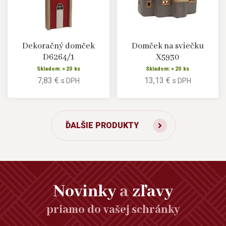
Dekoračný domček
Domček na sviečku
D6264/1
X5930
Skladom: > 20 ks
Skladom: > 20 ks
7,83 €
13,13 €
s DPH
s DPH
ĎALŠIE PRODUKTY
Novinky
a
zľavy
priamo do vašej schránky