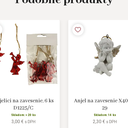
Podobné
produkty
elici na zavesenie, 6 ks
Anjel na zavesenie X4
D1225/C
29
Skladom: > 20 ks
Skladom: 14 ks
3,00 €
2,30 €
s DPH
s DPH