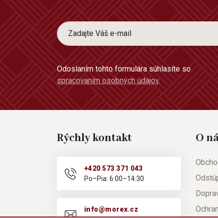
Odoslaním tohto formulára súhlasíte so
spracovaním osobných údajov
.
Rýchly kontakt
O n
Obcho
+420 573 371 043
Odstú
Po–Pia: 6:00–14:30
Doprav
Ochra
info@morex.cz