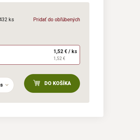
/432 ks
Pridať do obľúbených
1,52 € / ks
1,52 €
DO KOŠÍKA
ks