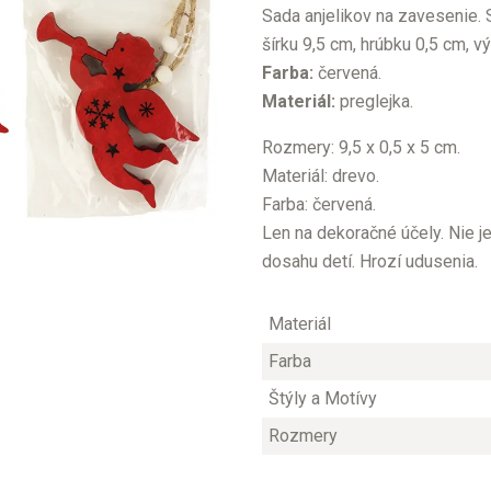
Sada anjelikov na zavesenie. S
šírku 9,5 cm, hrúbku 0,5 cm, v
Farba:
červená.
Materiál:
preglejka.
Rozmery: 9,5 x 0,5 x 5 cm.
Materiál: drevo.
Farba: červená.
Len na dekoračné účely. Nie j
dosahu detí. Hrozí udusenia.
Materiál
Farba
Štýly a Motívy
Rozmery