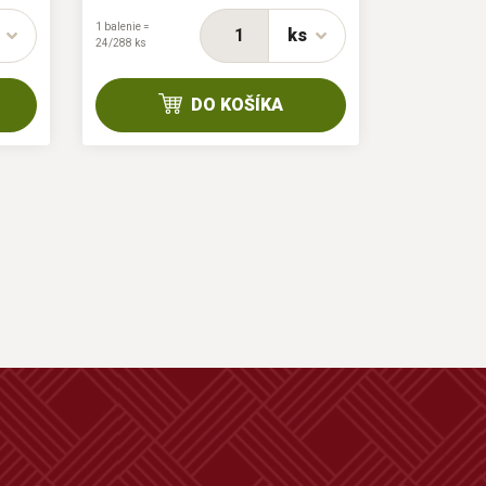
1 balenie =
ks
24/288 ks
1 balenie = 1/6 
DO KOŠÍKA