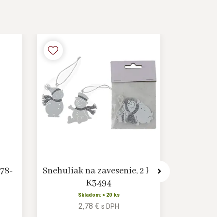
078-
Snehuliak na zavesenie, 2 ks
Stro
K3494
ozdobam
Skladom: > 20 ks
2,78 €
s DPH