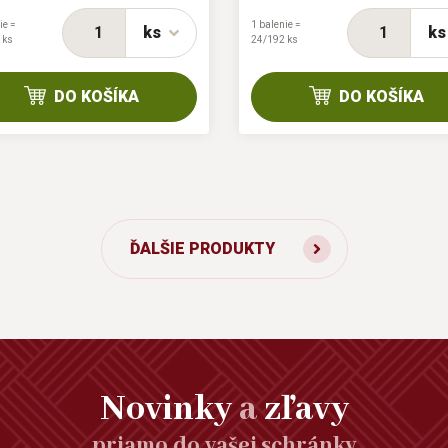
ie =
1 balenie =
ks
ks
 ks
24/192 ks
DO KOŠÍKA
DO KOŠÍKA
ĎALŠIE PRODUKTY
Novinky
a
zľavy
priamo do vašej schránky