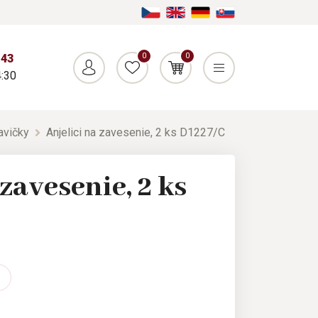
0
0
043
:30
avičky
Anjelici na zavesenie, 2 ks D1227/C
 zavesenie, 2 ks