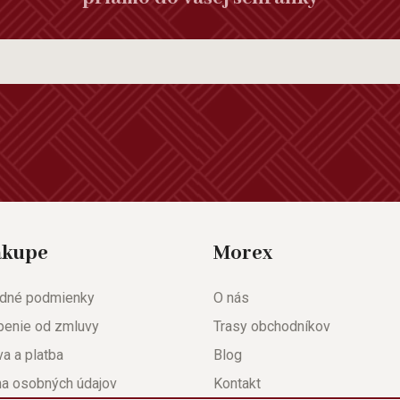
ákupe
Morex
dné podmienky
O nás
penie od zmluvy
Trasy obchodníkov
a a platba
Blog
na osobných údajov
Kontakt