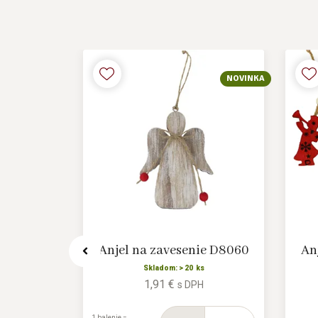
NOVINKA
NOVINKA
e D8179-
Anjel na zavesenie D8060
Anj
Skladom: > 20 ks
1,91 €
s DPH
s
H
1 balenie =