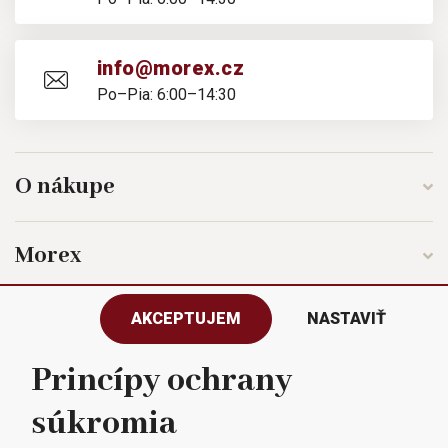
info@morex.cz
Po–Pia: 6:00–14:30
O nákupe
Morex
AKCEPTUJEM
NASTAVIŤ
Sledujte nás
Princípy ochrany
súkromia
Všetky práva vyhradené © 2023