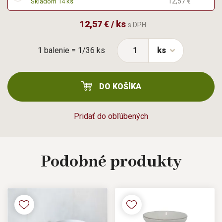
12,57 €
Skladom 14 ks
12,57 € / ks
s DPH
1 balenie = 1/36 ks
ks
DO KOŠÍKA
Pridať do obľúbených
Podobné
produkty