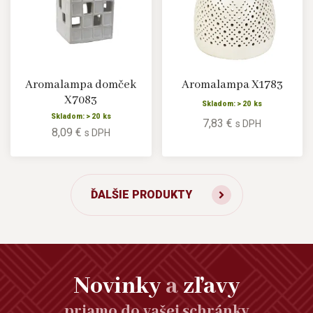
Aromalampa domček
Aromalampa X1783
X7083
Skladom: > 20 ks
Skladom: > 20 ks
7,83 €
s DPH
8,09 €
s DPH
ĎALŠIE PRODUKTY
Novinky
a
zľavy
priamo do vašej schránky