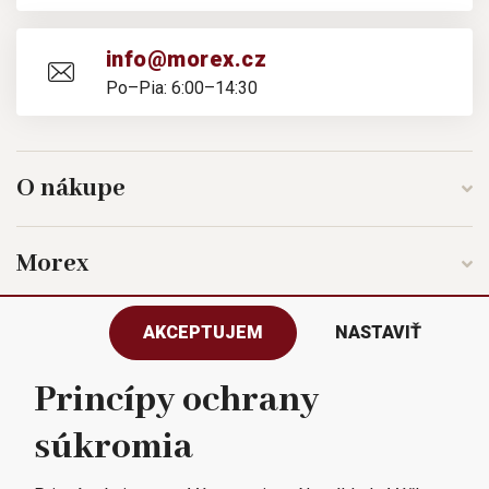
info@morex.cz
Po–Pia: 6:00–14:30
O nákupe
Morex
AKCEPTUJEM
NASTAVIŤ
Sledujte nás
Princípy ochrany
súkromia
Všetky práva vyhradené © 2023
Morex, spol. s r.o.