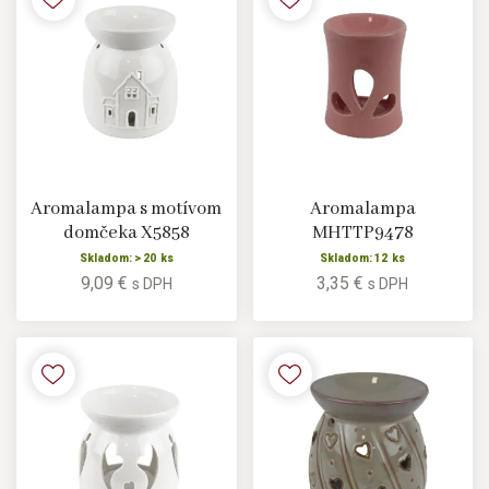
Aromalampa s motívom
Aromalampa
domčeka X5858
MHTTP9478
Skladom: > 20 ks
Skladom: 12 ks
9,09 €
3,35 €
s DPH
s DPH