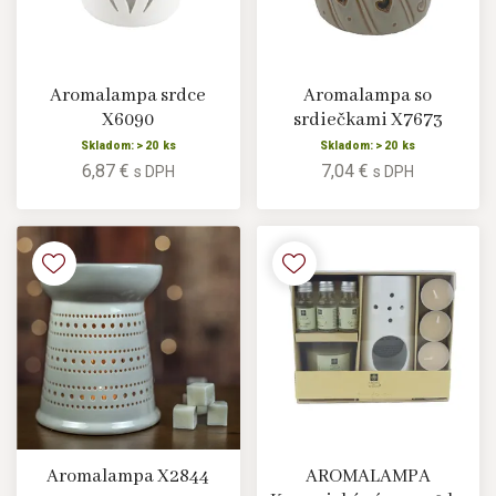
Aromalampa srdce
Aromalampa so
X6090
srdiečkami X7673
Skladom: > 20 ks
Skladom: > 20 ks
6,87 €
7,04 €
s DPH
s DPH
Aromalampa X2844
AROMALAMPA