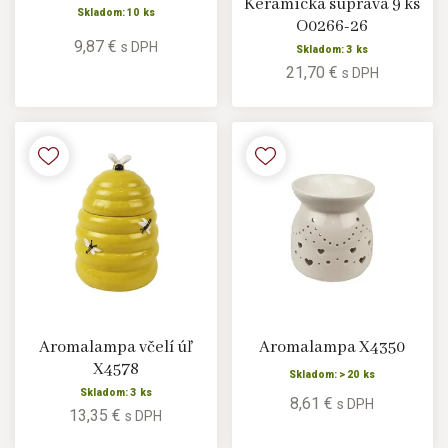
Keramická súprava 9 ks
Skladom: 10 ks
O0266-26
9,87 €
s DPH
Skladom: 3 ks
21,70 €
s DPH
Aromalampa včelí úľ
Aromalampa X4350
X4578
Skladom: > 20 ks
Skladom: 3 ks
8,61 €
s DPH
13,35 €
s DPH