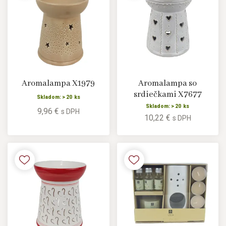
Aromalampa X1979
Aromalampa so
srdiečkami X7677
Skladom: > 20 ks
Skladom: > 20 ks
9,96 €
s DPH
10,22 €
s DPH