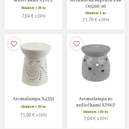
srdiečkami X7672
Keramická súprava 9 ks
O0266-16
Skladom: > 20 ks
Skladom: 5 ks
7,04 €
s DPH
21,70 €
s DPH
Aromalampa X4351
Aromalampa so
srdiečkami X7667
Skladom: > 20 ks
Skladom: > 20 ks
11,00 €
s DPH
7,04 €
s DPH