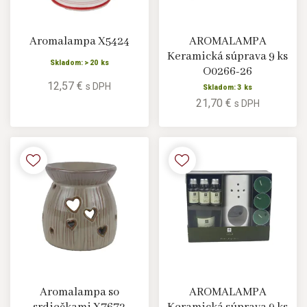
Aromalampa X5424
AROMALAMPA
Keramická súprava 9 ks
Skladom: > 20 ks
O0266-26
12,57 €
s DPH
Skladom: 3 ks
21,70 €
s DPH
Aromalampa so
AROMALAMPA