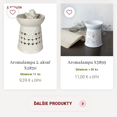
Aromalampa 2. akosť
Aromalampa X3899
X2830
Skladom: > 20 ks
Skladom: 11 ks
11,00 €
s DPH
9,39 €
s DPH
ĎALŠIE PRODUKTY