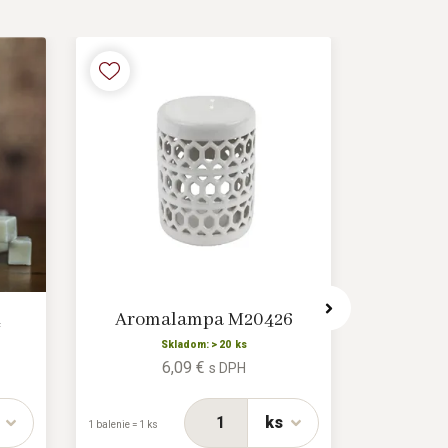
4
Aromalampa M20426
Arom
Skladom: > 20 ks
6,09 €
s DPH
1 balenie = 1/27
ks
1 balenie = 1 ks
ks