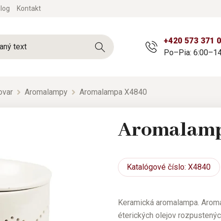
log
Kontakt
+420 573 371 
Po–Pia: 6:00–14
ovar
Aromalampy
Aromalampa X4840
Aromalam
Katalógové
číslo: X4840
Keramická aromalampa. Aroma
éterických olejov rozpustený