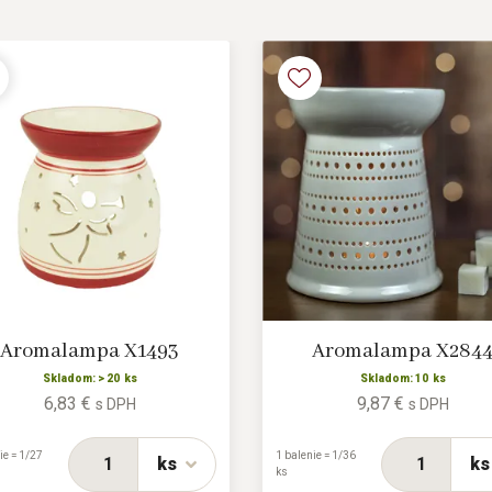
Aromalampa X1493
Aromalampa X284
Skladom: > 20 ks
Skladom: 10 ks
6,83 €
9,87 €
s DPH
s DPH
ie = 1/27
1 balenie = 1/36
ks
ks
ks