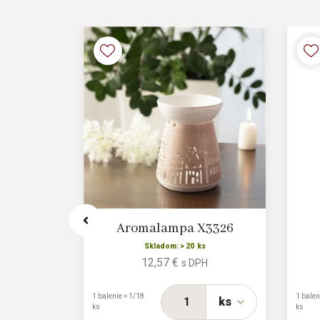
X4832
Aromalampa X3326
Skladom: > 20 ks
12,57 €
H
s DPH
1 balenie = 1/18
1 balen
ks
ks
ks
ks