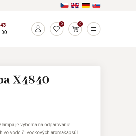
0
0
043
:30
pa X4840
lampa je výborná na odparovanie
ch vo vode či voskových aromakapsúl.