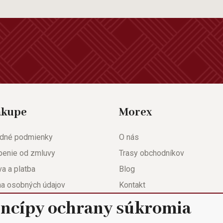
ákupe
Morex
dné podmienky
O nás
penie od zmluvy
Trasy obchodníkov
a a platba
Blog
na osobných údajov
Kontakt
eda
Nastavenie súkromia
incípy ochrany súkromia
ačný list