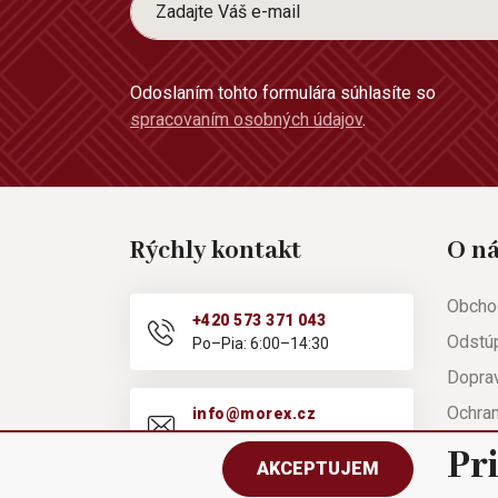
Odoslaním tohto formulára súhlasíte so
spracovaním osobných údajov
.
Rýchly kontakt
O n
Obcho
+420 573 371 043
Odstú
Po–Pia: 6:00–14:30
Doprav
Ochra
info@morex.cz
Po–Pia: 6:00–14:30
Nápov
Pr
AKCEPTUJEM
Reklam